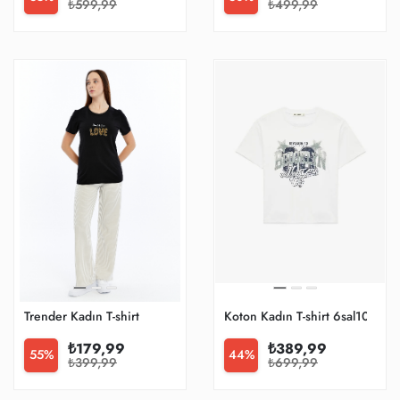
₺599,99
₺499,99
Trender Kadın T-shirt
Koton Kadın T-shirt 6sal10122ik
₺179,99
₺389,99
55%
44%
₺399,99
₺699,99