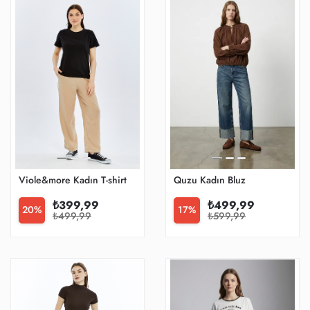
Viole&more Kadın T-shirt Yk25
Quzu Kadın Bluz
₺399,99
₺499,99
20%
17%
₺499,99
₺599,99