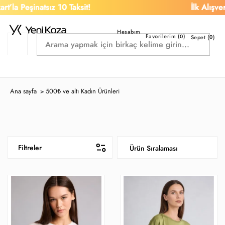
atsız 10 Taksit!
İlk Alışverişe %15 İ
Favorilerim (
)
0
Sepet (
0
)
Ana sayfa
500₺ ve altı Kadın Ürünleri
>
Filtreler