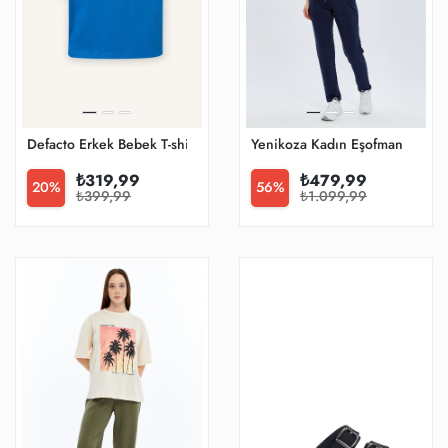
Defacto Erkek Bebek T-shirt G9921a5/be18
Yenikoza Kadın Eşofman
₺319,99
₺479,99
20%
56%
₺399,99
₺1.099,99