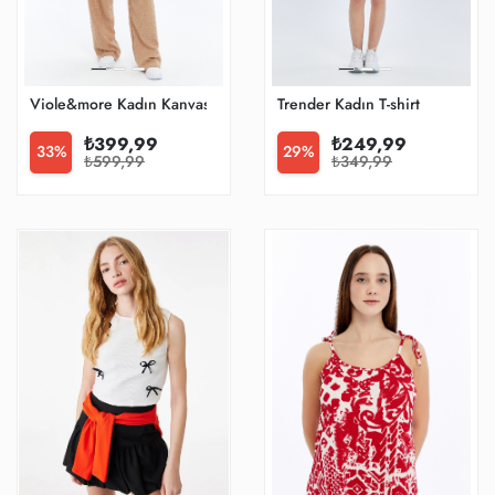
Viole&more Kadın Kanvas Pantolon 2499 Müslim
Trender Kadın T-shirt
₺399,99
₺249,99
33%
29%
₺599,99
₺349,99