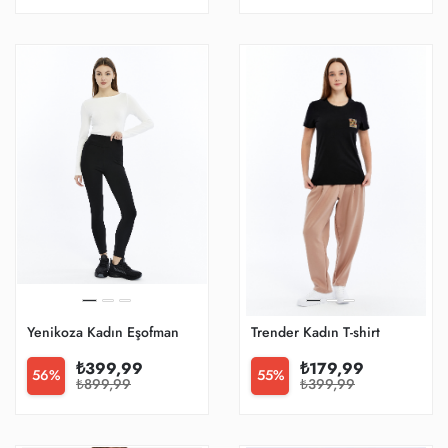
Yenikoza Kadın Eşofman
Trender Kadın T-shirt
₺399,99
₺179,99
56%
55%
₺899,99
₺399,99