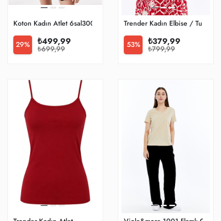
Koton Kadın Atlet 6sal30022ik
Trender Kadın Elbise / Tulum
₺499,99
₺379,99
29%
53%
₺699,99
₺799,99