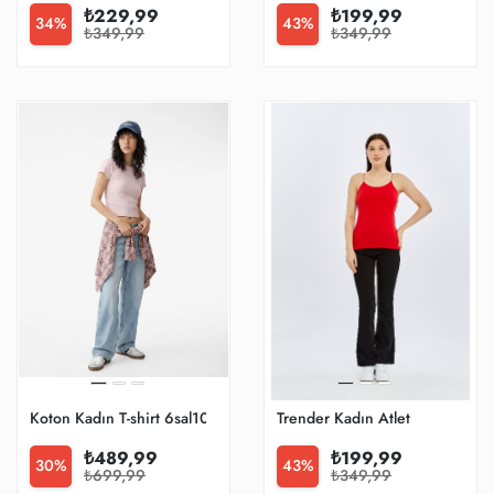
₺229,99
₺199,99
34%
43%
₺349,99
₺349,99
Koton Kadın T-shirt 6sal10130ik
Trender Kadın Atlet
₺489,99
₺199,99
30%
43%
₺699,99
₺349,99