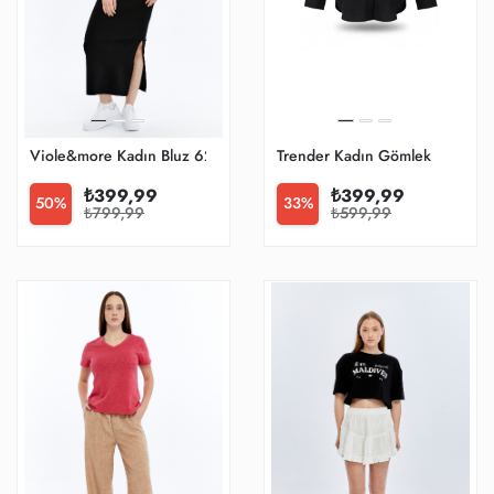
Viole&more Kadın Bluz 620
Trender Kadın Gömlek
₺399,99
₺399,99
50%
33%
₺799,99
₺599,99