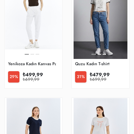
Yenikoza Kadın Kanvas Pantolon
Quzu Kadın T-shirt
₺499,99
₺479,99
29%
31%
₺699,99
₺699,99