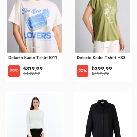
Defacto Kadın T-shirt I0113ax/wt32
Defacto Kadın T-shirt H8368a
₺319,99
₺399,99
29%
20%
₺449,99
₺499,99