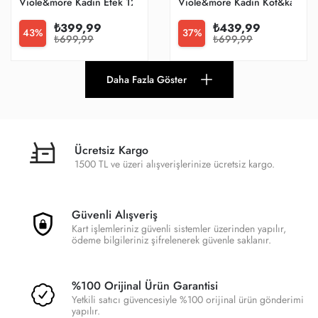
Viole&more Kadın Etek 1293-kadın Önden Yırtmaçlı
Viole&more Kadın Kot&kanvas 
₺399,99
₺439,99
43%
37%
₺699,99
₺699,99
Daha Fazla Göster
Ücretsiz Kargo
1500 TL ve üzeri alışverişlerinize ücretsiz kargo.
Güvenli Alışveriş
Kart işlemleriniz güvenli sistemler üzerinden yapılır,
ödeme bilgileriniz şifrelenerek güvenle saklanır.
%100 Orijinal Ürün Garantisi
Yetkili satıcı güvencesiyle %100 orijinal ürün gönderimi
yapılır.