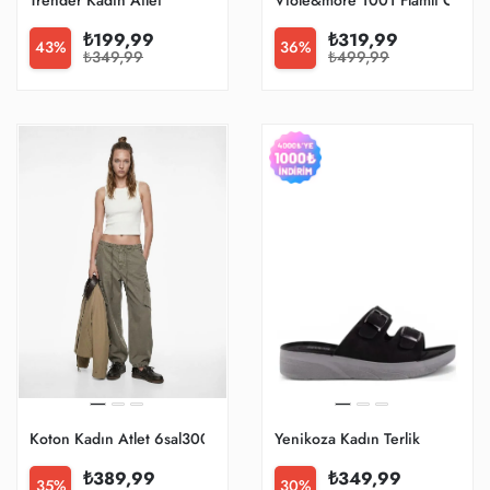
Trender Kadın Atlet
Viole&more 1001 Flamlı Cepli V
₺199,99
₺319,99
43%
36%
₺349,99
₺499,99
Koton Kadın Atlet 6sal30054ik
Yenikoza Kadın Terlik
₺389,99
₺349,99
35%
30%