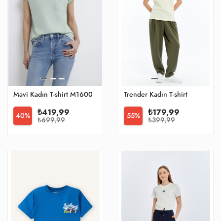
Mavi Kadın T-shirt M1600961-71780
Trender Kadın T-shirt
₺419,99
₺179,99
40%
55%
₺699,99
₺399,99