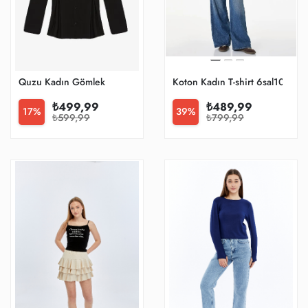
Quzu Kadın Gömlek
Koton Kadın T-shirt 6sal10068i
₺499,99
₺489,99
17%
39%
₺599,99
₺799,99