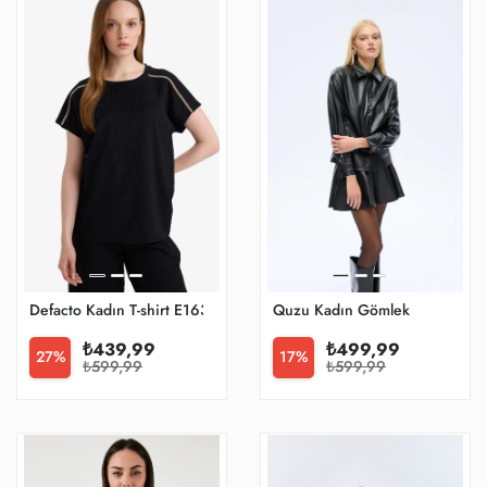
Defacto Kadın T-shirt E1639ax/bk81
Quzu Kadın Gömlek
₺439,99
₺499,99
27%
17%
₺599,99
₺599,99