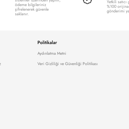
sistemler üzerinden yapılır,
Yetkili satıcı
ödeme bilgileriniz
%100 orijina
şifrelenerek güvenle
gönderimi yap
saklanır.
Politikalar
Aydınlatma Metni
z
Veri Gizliliği ve Güvenliği Politikası