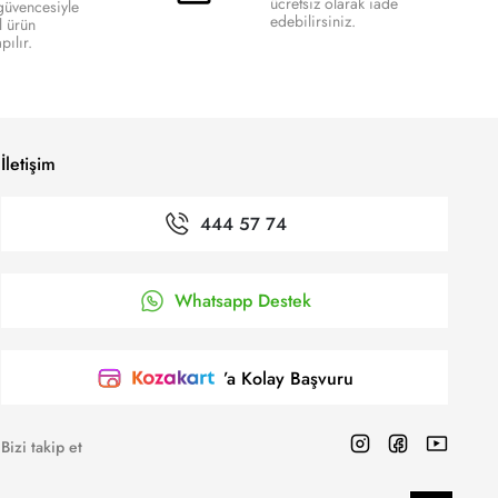
ücretsiz olarak iade
 güvencesiyle
edebilirsiniz.
l ürün
ılır.
İletişim
444 57 74
Whatsapp Destek
’a Kolay Başvuru
Bizi takip et