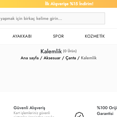
İlk Alışverişe %15 İndirim!
AYAKKABI
SPOR
KOZMETİK
Kalemlik
(
0
Ürün)
Ana sayfa /
Aksesuar /
Çanta /
Kalemlik
Güvenli Alışveriş
%100 Oriji
Kart işlemleriniz güvenli
Garantisi