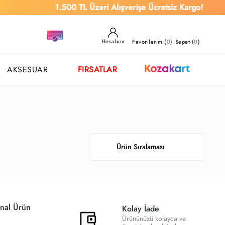
1.500 TL Üzeri Alışverişe Ücretsiz Kargo!
Hesabım
Favorilerim (
0
)
Sepet (
0
)
AKSESUAR
FIRSATLAR
nal Ürün
Kolay İade
Ürününüzü kolayca ve