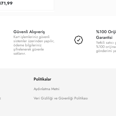
₺71,99
Güvenli Alışveriş
%100 Oriji
Kart işlemleriniz güvenli
Garantisi
sistemler üzerinden yapılır,
Yetkili satıcı
ödeme bilgileriniz
%100 orijina
şifrelenerek güvenle
gönderimi yap
saklanır.
Politikalar
Aydınlatma Metni
z
Veri Gizliliği ve Güvenliği Politikası