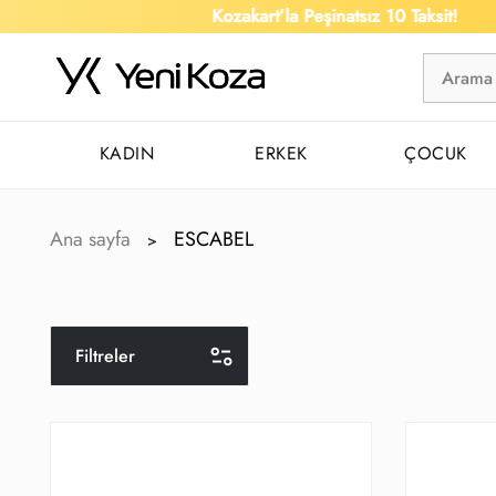
Kozakart’la Peşinatsız 10 Taksit!
KADIN
ERKEK
ÇOCUK
Ana sayfa
ESCABEL
>
Filtreler