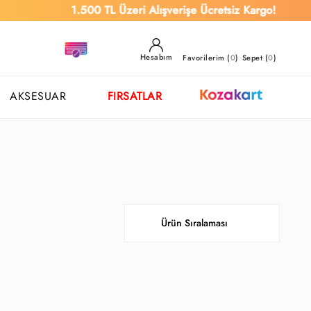
1.500 TL Üzeri Alışverişe Ücretsiz Kargo!
Hesabım
Favorilerim (
0
)
Sepet (
0
)
AKSESUAR
FIRSATLAR