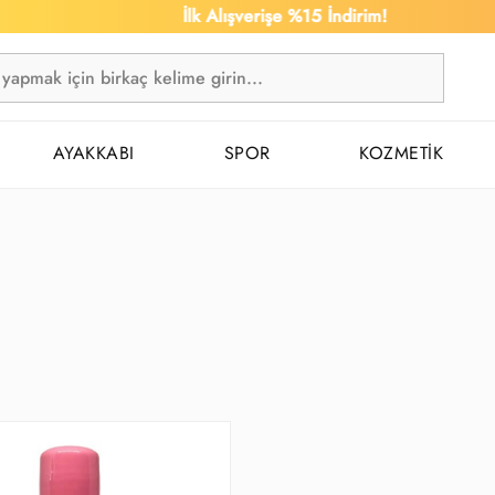
İlk Alışverişe %15 İndirim!
AYAKKABI
SPOR
KOZMETİK