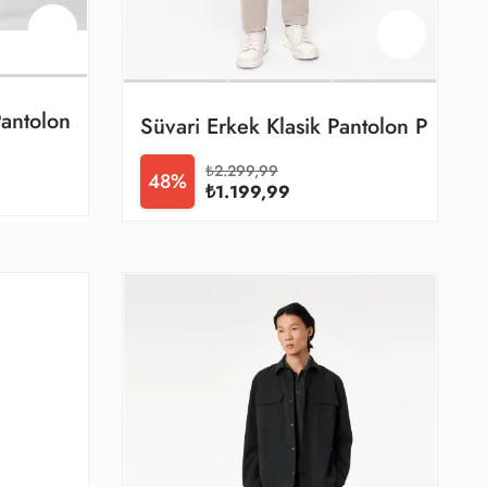
Pantolon M6rb46wi702-g1o5 Coronado Drawcord P
Süvari Erkek Klasik Pantolon Pn20
₺2.299,99
48%
₺1.199,99