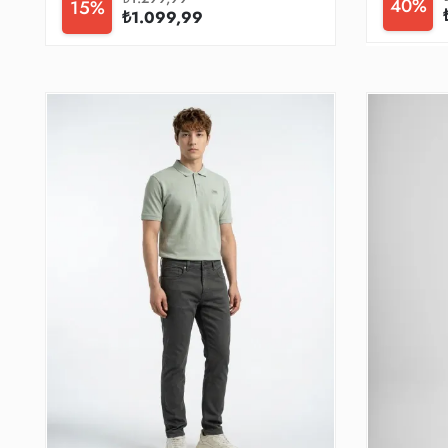
40%
15%
₺1.099,99