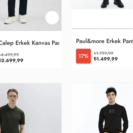
Paul&more Erkek Pant
 Calep Erkek Kanvas Pantolon 111190357
₺1.799,99
₺4.499,99
17%
₺1.499,99
₺2.699,99