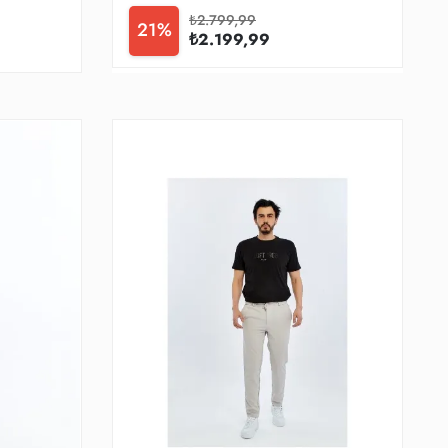
₺2.799,99
21%
₺2.199,99