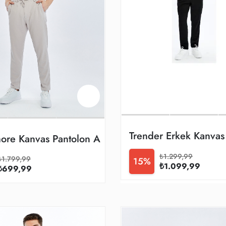
Trender Erkek Kanvas
ore Kanvas Pantolon Ascoli Erkek
₺1.299,99
₺1.799,99
15%
₺1.099,99
₺699,99