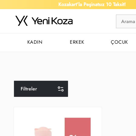
Kozakart’la Peşinatsız 10 Taksit!
KADIN
ERKEK
ÇOCUK
Filtreler