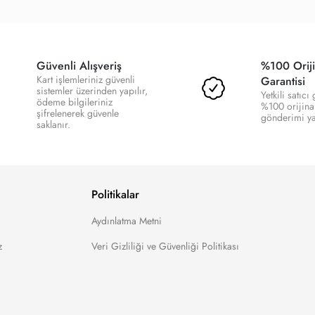
Güvenli Alışveriş
%100 Oriji
Kart işlemleriniz güvenli
Garantisi
sistemler üzerinden yapılır,
Yetkili satıcı
ödeme bilgileriniz
%100 orijina
şifrelenerek güvenle
gönderimi yap
saklanır.
Politikalar
Aydınlatma Metni
z
Veri Gizliliği ve Güvenliği Politikası