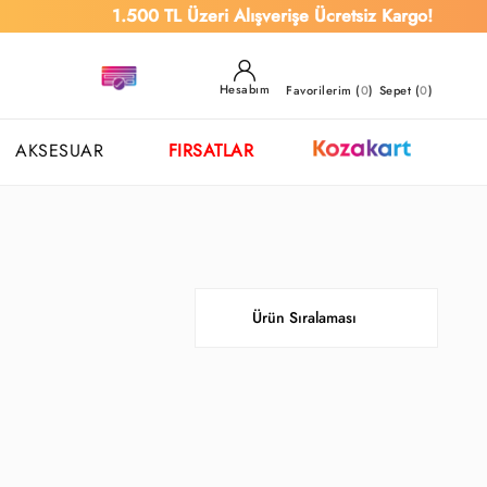
1.500 TL Üzeri Alışverişe Ücretsiz Kargo!
Hesabım
Favorilerim (
0
)
Sepet (
0
)
AKSESUAR
FIRSATLAR