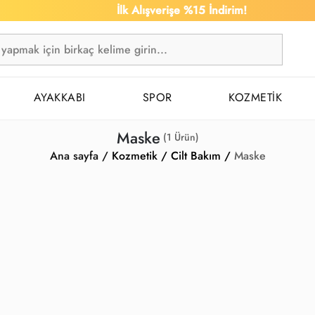
İlk Alışverişe %15 İndirim!
AYAKKABI
SPOR
KOZMETİK
Maske
(
1
Ürün)
Ana sayfa /
Kozmetik /
Cilt Bakım /
Maske