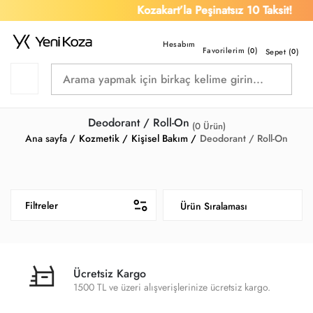
Kozakart’la Peşinatsız 10 Taksit!
Favorilerim (
)
0
Sepet (
0
)
Deodorant / Roll-On
(
0
Ürün)
Ana sayfa /
Kozmetik /
Kişisel Bakım /
Deodorant / Roll-On
Filtreler
Ücretsiz Kargo
1500 TL ve üzeri alışverişlerinize ücretsiz kargo.