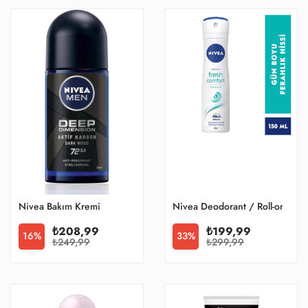
Nivea Bakım Kremi
Nivea Deodorant / Roll-on
₺208,99
₺199,99
16%
33%
₺249,99
₺299,99