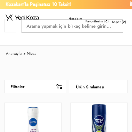
akart’la Peşinatsız 10 Taksit!
İlk Al
Favorilerim (
)
0
Sepet (
0
)
Ana sayfa
Nivea
>
Filtreler