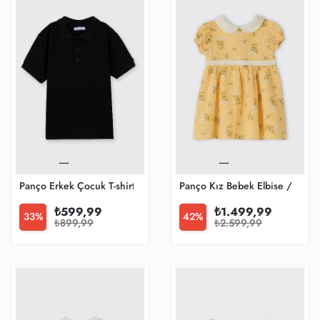
Panço Erkek Çocuk T-shirt
Panço Kız Bebek Elbise / Tulu
₺599,99
₺1.499,99
33%
42%
₺899,99
₺2.599,99