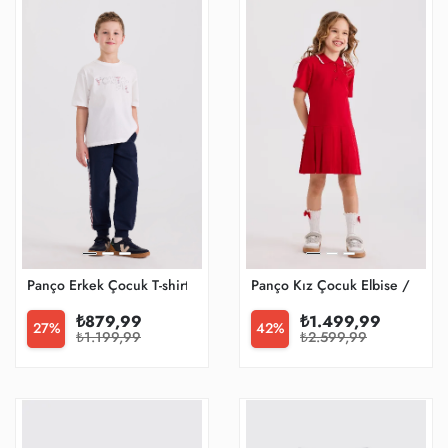
Panço Erkek Çocuk T-shirt
Panço Kız Çocuk Elbise / Tulu
₺879,99
₺1.499,99
27%
42%
₺1.199,99
₺2.599,99