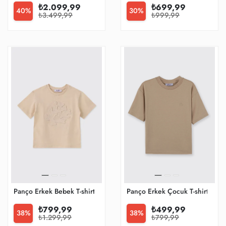
₺2.099,99
₺699,99
40%
30%
₺3.499,99
₺999,99
Panço Erkek Bebek T-shirt
Panço Erkek Çocuk T-shirt
₺799,99
₺499,99
38%
38%
₺1.299,99
₺799,99