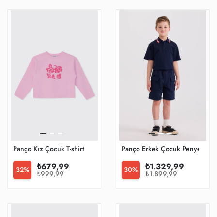
Panço Kız Çocuk T-shirt
Panço Erkek Çocuk Penye Şort
₺679,99
₺1.329,99
32%
30%
₺999,99
₺1.899,99