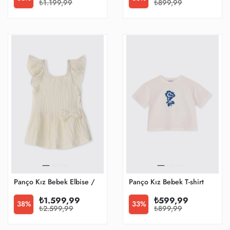
₺1.199,99
₺899,99
Panço Kız Bebek Elbise / Tulum
Panço Kız Bebek T-shirt
₺1.599,99
₺599,99
38%
33%
₺2.599,99
₺899,99