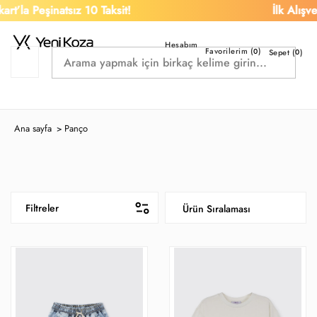
eşinatsız 10 Taksit!
İlk Alışverişe %1
Favorilerim (
)
0
Sepet (
0
)
Ana sayfa
Panço
>
Filtreler