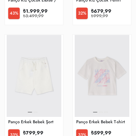
Panço Kız Çocuk Elbise / Tulum
Panço Kız Çocuk T-shirt
₺1.999,99
₺679,99
43%
32%
₺3.499,99
₺999,99
Panço Erkek Bebek Şort
Panço Erkek Bebek T-shirt
₺799,99
₺599,99
33%
33%