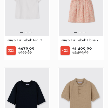
Panço Kız Bebek T-shirt
Panço Kız Bebek Elbise / Tulu
₺679,99
₺1.499,99
32%
42%
₺999,99
₺2.599,99