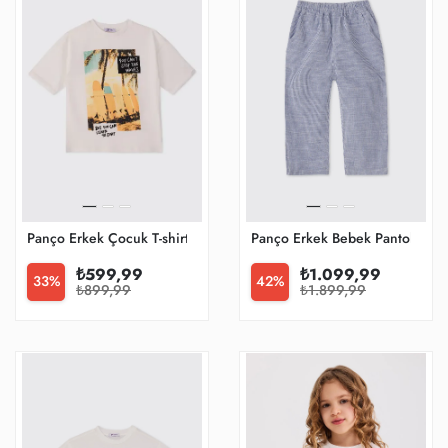
Panço Erkek Çocuk T-shirt
Panço Erkek Bebek Pantolon / 
₺599,99
₺1.099,99
33%
42%
₺899,99
₺1.899,99