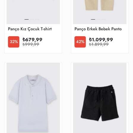
Panço Kız Çocuk T-shirt
Panço Erkek Bebek Pantolon / 
₺679,99
₺1.099,99
32%
42%
₺999,99
₺1.899,99