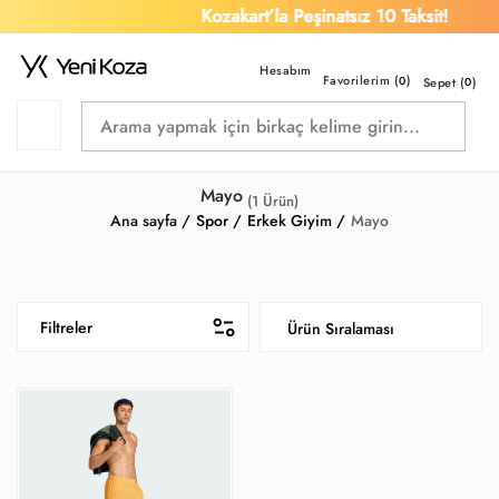
Kozakart’la Peşinatsız 10 Taksit!
Favorilerim (
)
0
Sepet (
0
)
Mayo
(
1
Ürün)
Ana sayfa /
Spor /
Erkek Giyim /
Mayo
Filtreler