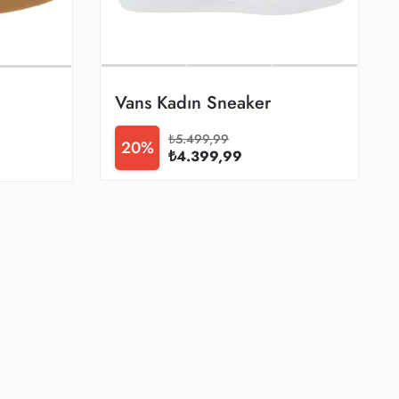
Vans Kadın Sneaker
₺5.499,99
20%
₺4.399,99