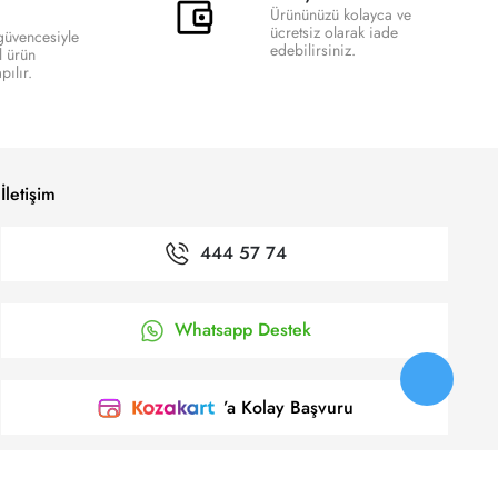
Ürününüzü kolayca ve
ücretsiz olarak iade
 güvencesiyle
edebilirsiniz.
l ürün
ılır.
İletişim
444 57 74
Whatsapp Destek
’a Kolay Başvuru
Bizi takip et