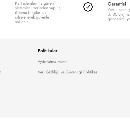
Kart işlemleriniz güvenli
Garantisi
sistemler üzerinden yapılır,
Yetkili satıcı
ödeme bilgileriniz
%100 orijina
şifrelenerek güvenle
gönderimi yap
saklanır.
Politikalar
Aydınlatma Metni
z
Veri Gizliliği ve Güvenliği Politikası