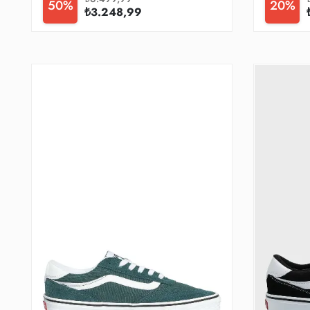
50%
20%
₺3.248,99