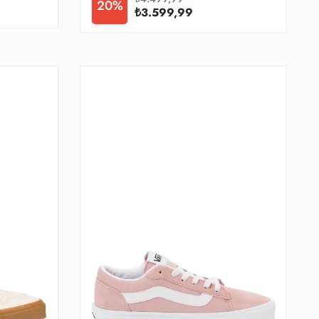
20%
₺3.599,99