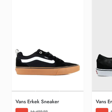
Vans Erkek Sneaker
Vans E
₺6.499,99