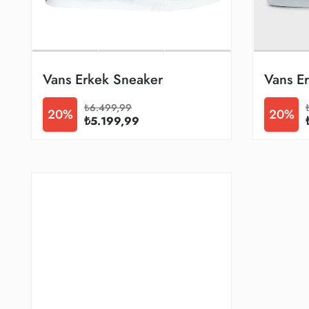
Vans Erkek Sneaker
Vans E
₺6.499,99
20%
20%
₺5.199,99