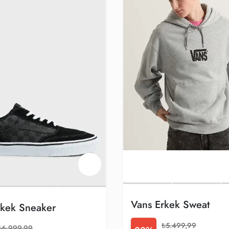
Vans Erkek Sweat
rkek Sneaker
₺5.499,99
₺6.999,99