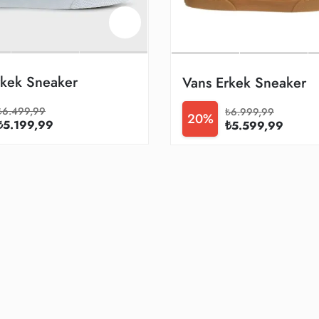
rkek Sneaker
Vans Erkek Sneaker
₺6.499,99
₺6.999,99
20%
₺5.199,99
₺5.599,99