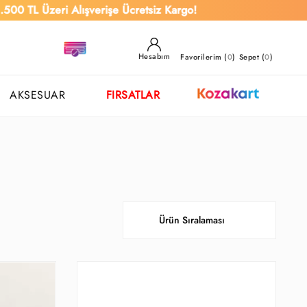
0 TL Üzeri Alışverişe Ücretsiz Kargo!
Hesabım
Favorilerim (
0
)
Sepet (
0
)
AKSESUAR
FIRSATLAR