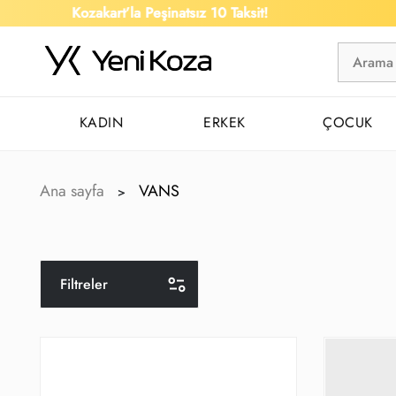
Kozakart’la Peşinatsız 10 Taksit!
KADIN
ERKEK
ÇOCUK
Ana sayfa
VANS
>
Filtreler