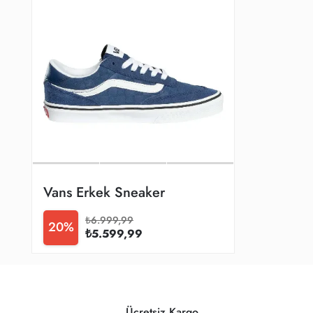
Vans Erkek Sneaker
₺6.999,99
20%
₺5.599,99
Ücretsiz Kargo