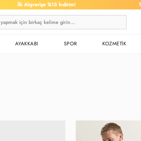
İlk Alışverişe %15 İndirim!
1.50
AYAKKABI
SPOR
KOZMETİK