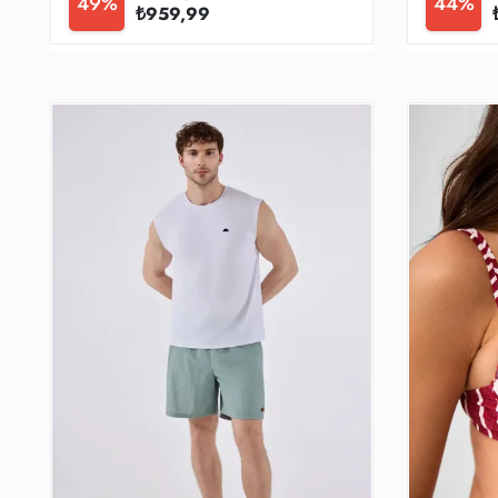
49%
44%
₺959,99