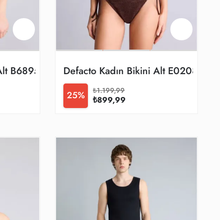
 Alt B6895ax/be114
Defacto Kadın Bikini Alt E0208ax/
₺1.199,99
25%
₺899,99