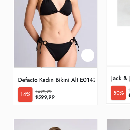
Jack & 
Defacto Kadın Bikini Alt E0142ax/bk81
₺699,99
50%
14%
₺599,99