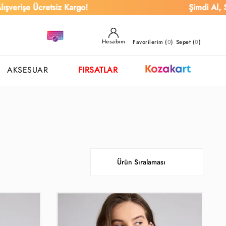
Ücretsiz Kargo!
Şimdi Al, Sonra Öde
Hesabım
Favorilerim (
0
)
Sepet (
0
)
AKSESUAR
FIRSATLAR