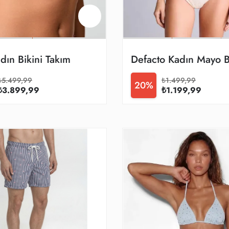
ın Bikini Takım
Defacto Kadın Mayo 
₺5.499,99
₺1.499,99
20%
₺3.899,99
₺1.199,99