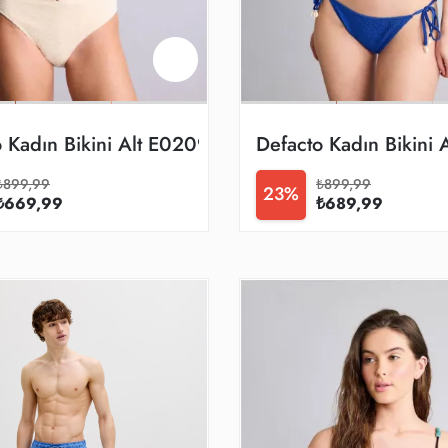
o Kadın Bikini Alt E0209ax/wt16
Defacto Kadın Bikini
₺899,99
₺899,99
23%
₺669,99
₺689,99