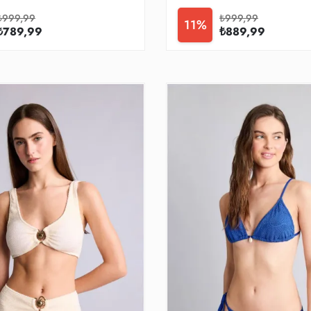
₺999,99
₺999,99
11%
₺789,99
₺889,99