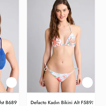
 Üst B6894ax/be114
Defacto Kadın Bikini Alt F5895ax/w