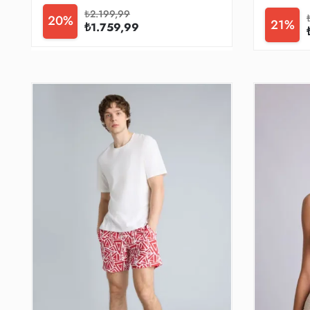
₺2.199,99
20%
21%
₺1.759,99