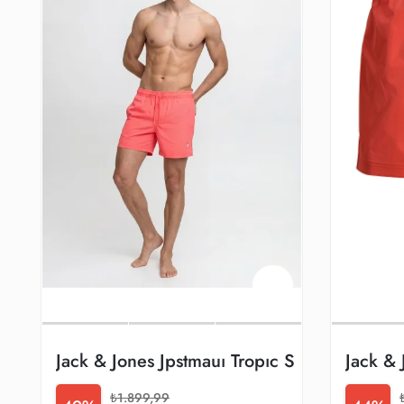
Jack & Jones Jpstmauı Tropıc Solıd Swım S
Jack &
₺1.899,99