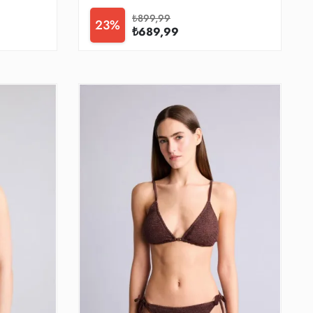
₺899,99
23%
₺689,99