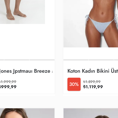
Jones Jpstmauı Breeze Mını Strıpe Swım Srt Sn Er
Koton Kadın Bikini 
₺1.999,99
₺1.599,99
30%
₺999,99
₺1.119,99