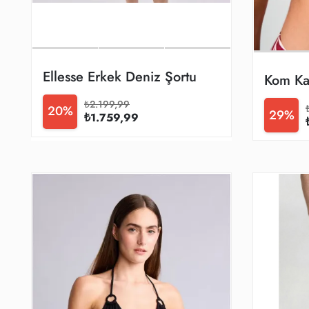
Ellesse Erkek Deniz Şortu
Kom Kad
₺2.199,99
20%
29%
₺1.759,99