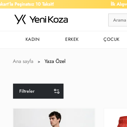
inatsız 10 Taksit!
İlk Alışverişe %15
KADIN
ERKEK
ÇOCUK
Ana sayfa
Yaza Özel
>
Filtreler