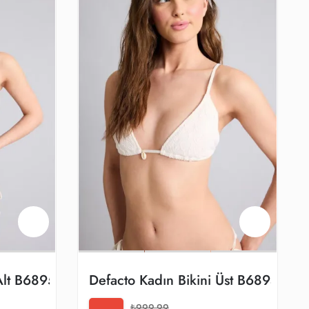
kek Deniz Şortu 12291391
 Alt B6895ax/er103
Defacto Kadın Bikini Üst B6894ax/
₺999,99