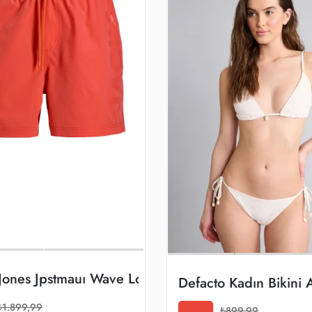
horts Reg Sn Erkek Deniz Şortu 12291385
 Jones Jpstmauı Wave Logo Swım Shorts Reg Sn Er
Defacto Kadın Bikini
₺1.899,99
₺899,99