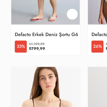
Defacto Erkek Deniz Şortu G6943ax/rd79
Defact
₺1.199,99
33%
26%
₺799,99