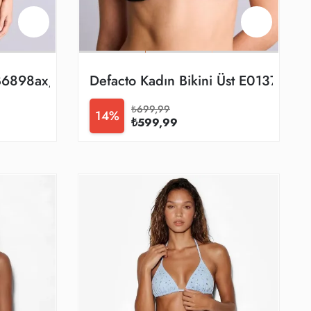
B6898ax/er103
Defacto Kadın Bikini Üst E0137ax/b
₺699,99
14%
₺599,99