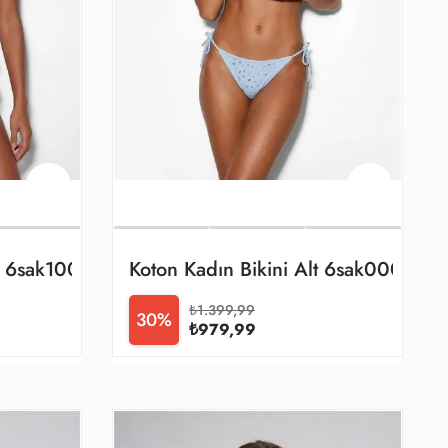
kek Deniz Şortu 12291425
Üst 6sak10024mm
Koton Kadın Bikini Alt 6sak00028
₺1.399,99
30%
₺979,99