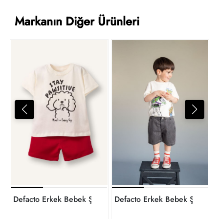
Markanın Diğer Ürünleri
7
t
Defacto Erkek Bebek Şort Takım G8114A5/ER98
Defacto Erkek Bebek Şort 