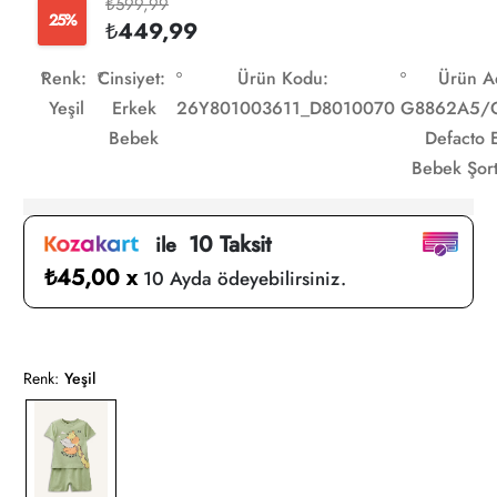
₺599,99
25%
₺449,99
Renk:
Cinsiyet:
Ürün Kodu:
Ürün A
Yeşil
Erkek
26Y801003611_D8010070
G8862A5/
Bebek
Defacto 
Bebek Şort
10 Taksit
ile
₺45,00 x
10 Ayda ödeyebilirsiniz.
Renk:
Yeşil