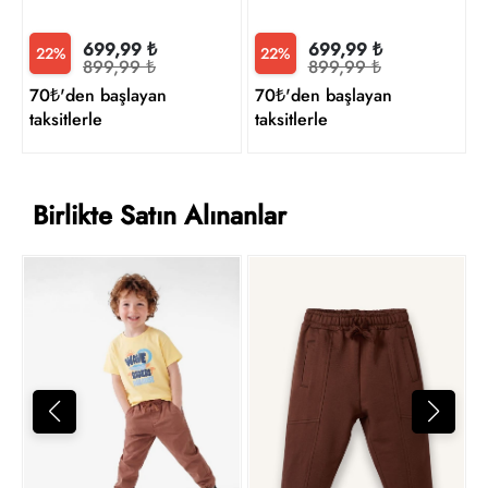
699,99 ₺
699,99 ₺
22%
22%
899,99 ₺
899,99 ₺
70₺'den başlayan
70₺'den başlayan
taksitlerle
taksitlerle
Birlikte Satın Alınanlar
7
t