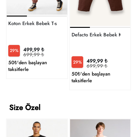
Koton Erkek Bebek T-shirt 6Smb10209Tk
Defacto Erkek Bebek Kanvas
499,99 ₺
29%
699,99 ₺
499,99 ₺
29%
50₺'den başlayan
699,99 ₺
taksitlerle
50₺'den başlayan
taksitlerle
Size Özel