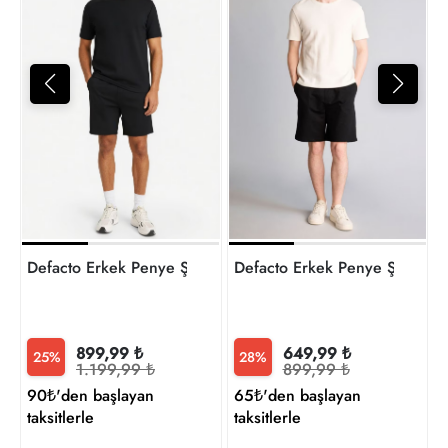
8
t
Defacto Erkek Penye Şort F8393AX/BK27
Defacto Erkek Penye Şort W
899,99 ₺
649,99 ₺
25%
28%
1.199,99 ₺
899,99 ₺
90₺'den başlayan
65₺'den başlayan
taksitlerle
taksitlerle