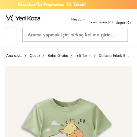
Kozakart’la Peşinatsız 10 Taksit!
Favorilerim (
)
0
Sepet (
0
)
Ana sayfa
Çocuk
Bebe Grubu
İkili Takım
Defacto Erkek Bebek Şort Takım G8862A5/GN1216