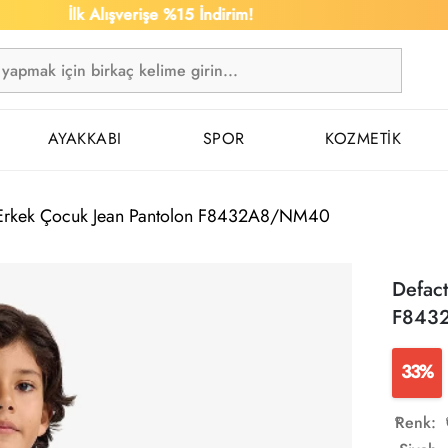
İlk Alışverişe %15 İndirim!
1.500 T
AYAKKABI
SPOR
KOZMETİK
 Erkek Çocuk Jean Pantolon F8432A8/NM40
Defac
F843
33%
Renk: