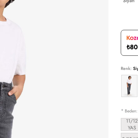
Siyah
₺80
Renk:
Si
*
Beden
11/12
YAS