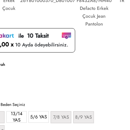
Erkek
26Y801000370_D801007
F8432A8/NM40
TR
Çocuk
Defacto Erkek
Çocuk Jean
Pantolon
10 Taksit
ile
,00 x
10 Ayda ödeyebilirsiniz.
yah
:
Beden Seçiniz
13/14
5/6 YAS
7/8 YAS
8/9 YAS
YAS