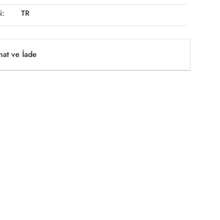
i:
TR
mat ve İade