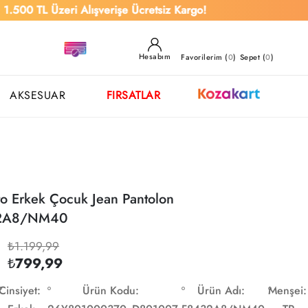
L Üzeri Alışverişe Ücretsiz Kargo!
Hesabım
Favorilerim (
0
)
Sepet (
0
)
AKSESUAR
FIRSATLAR
to Erkek Çocuk Jean Pantolon
2A8/NM40
₺1.199,99
₺799,99
Cinsiyet:
Ürün Kodu:
Ürün Adı:
Menşei: