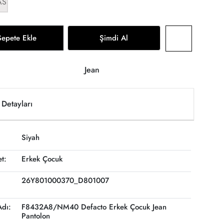
AS
Sepete Ekle
Şimdi Al
Jean
Detayları
Siyah
et:
Erkek Çocuk
26Y801000370_D801007
Adı:
F8432A8/NM40 Defacto Erkek Çocuk Jean
Pantolon