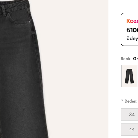
₺10
ödeye
Renk:
Gr
*
Beden
34
44