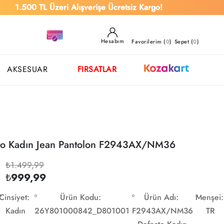
00 TL Üzeri Alışverişe Ücretsiz Kargo!
Hesabım
Favorilerim (
0
)
Sepet (
0
)
AKSESUAR
FIRSATLAR
to Kadın Jean Pantolon F2943AX/NM36
₺1.499,99
₺999,99
Cinsiyet:
Ürün Kodu:
Ürün Adı:
Menşei:
Kadın
26Y801000842_D801001
F2943AX/NM36
TR