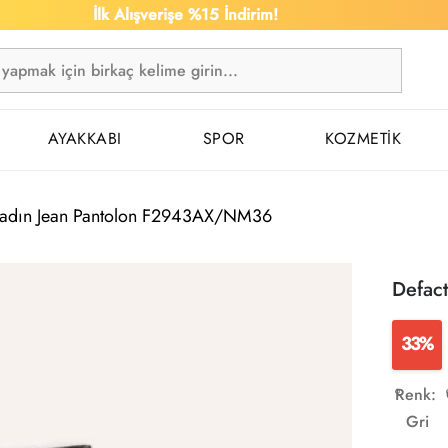
İlk Alışverişe %15 İndirim!
1.5
AYAKKABI
SPOR
KOZMETİK
Kadın Jean Pantolon F2943AX/NM36
Defac
33%
Renk:
Gri