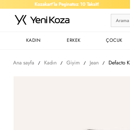
Kozakart’la Peşinatsız 10 Taksit!
KADIN
ERKEK
ÇOCUK
Ana sayfa
Kadın
Giyim
Jean
Defacto 