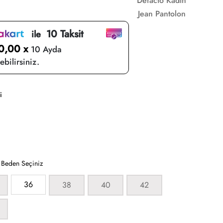
Defacto Kadın
Jean Pantolon
10 Taksit
ile
0,00 x
10 Ayda
bilirsiniz.
i
:
Beden Seçiniz
36
38
40
42