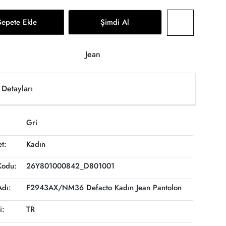
Sepete Ekle
Şimdi Al
Jean
Detayları
Gri
et:
Kadın
Kodu:
26Y801000842_D801001
Adı:
F2943AX/NM36 Defacto Kadın Jean Pantolon
i:
TR