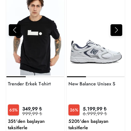
4
t
Trender Erkek T-shirt
New Balance Unisex Sneaker
349,99 ₺
5.199,99 ₺
65%
26%
999,99 ₺
6.999,99 ₺
35₺'den başlayan
520₺'den başlayan
taksitlerle
taksitlerle