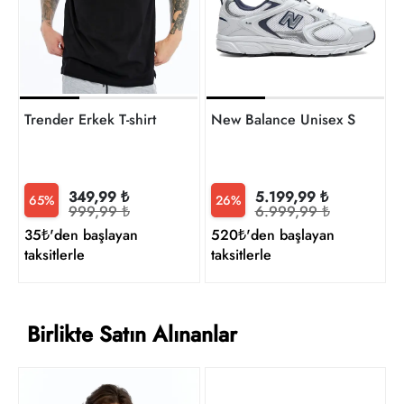
t
Trender Erkek T-shirt
New Balance Unisex Sneaker
349,99 ₺
5.199,99 ₺
65%
26%
999,99 ₺
6.999,99 ₺
35₺'den başlayan
520₺'den başlayan
taksitlerle
taksitlerle
Birlikte Satın Alınanlar