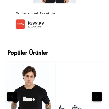
Yenikoza Erkek Çocuk Sweat Takım
Y
₺599,99
33%
₺899,99
Popüler Ürünler
4