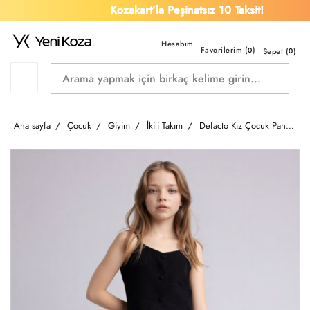
Kozakart’la Peşinatsız 10 Taksit!
Favorilerim (
)
0
Sepet (
0
)
Ana sayfa
Çocuk
Giyim
İkili Takım
Defacto Kız Çocuk Pantolon Takım G7694A8/BK81