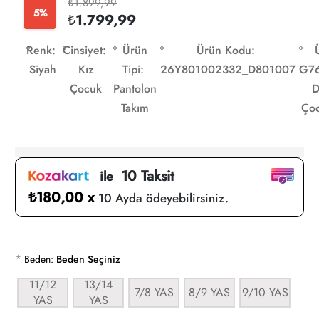
₺1.899,99
5%
₺1.799,99
Renk:
Cinsiyet:
Ürün
Ürün Kodu:
Siyah
Kız
Tipi:
26Y801002332_D801007
G7
Çocuk
Pantolon
D
Takım
Çoc
10 Taksit
ile
₺180,00 x
10 Ayda ödeyebilirsiniz.
*
Beden:
Beden Seçiniz
11/12
13/14
7/8 YAS
8/9 YAS
9/10 YAS
YAS
YAS