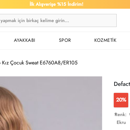
İlk Alışverişe %15 İndirim!
1.50
AYAKKABI
SPOR
KOZMETİK
o Kız Çocuk Sweat E6760A8/ER105
Defac
20%
Renk:
Ekru