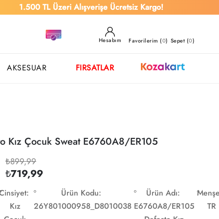
0 TL Üzeri Alışverişe Ücretsiz Kargo!
Hesabım
Favorilerim (
0
)
Sepet (
0
)
AKSESUAR
FIRSATLAR
to Kız Çocuk Sweat E6760A8/ER105
₺899,99
₺719,99
Cinsiyet:
Ürün Kodu:
Ürün Adı:
Menşe
Kız
26Y801000958_D8010038
E6760A8/ER105
TR