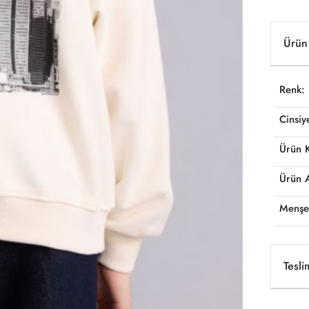
Ürün 
Renk:
Cinsiy
Ürün 
Ürün 
Menşe
Tesli