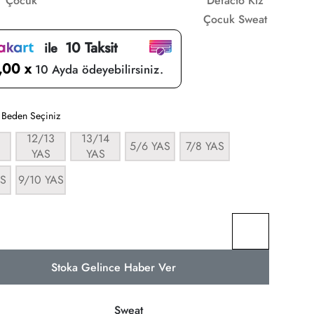
Çocuk
Defacto Kız
Çocuk Sweat
10 Taksit
ile
,00 x
10 Ayda ödeyebilirsiniz.
:
Beden Seçiniz
12/13
13/14
5/6 YAS
7/8 YAS
YAS
YAS
AS
9/10 YAS
Stoka Gelince Haber Ver
Sweat