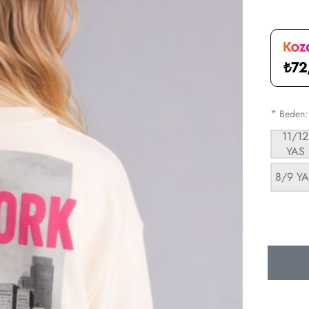
₺72
*
Beden
11/12
YAS
8/9 Y