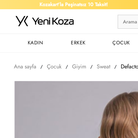
Kozakart’la Peşinatsız 10 Taksit!
KADIN
ERKEK
ÇOCUK
Ana sayfa
Çocuk
Giyim
Sweat
Defact