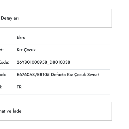
Detayları
Ekru
et:
Kız Çocuk
Kodu:
26Y801000958_D8010038
Adı:
E6760A8/ER105 Defacto Kız Çocuk Sweat
i:
TR
mat ve İade