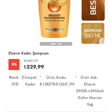
Elseve Kadın Şampuan
₺249,99
8%
₺229,99
Renk:
Cinsiyet:
Ürün Kodu:
Ürün Adı:
STD
Kadın
K138ZTR51569_99
Elseve
390Sh+390Ash
Kofre Mucize
Yağ