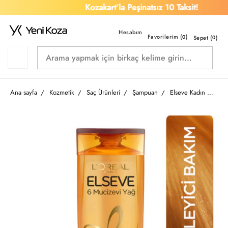
Kozakart’la Peşinatsız 10 Taksit!
Favorilerim (
)
0
Sepet (
0
)
Ana sayfa
Kozmetik
Saç Ürünleri
Şampuan
Elseve Kadın Şampuan