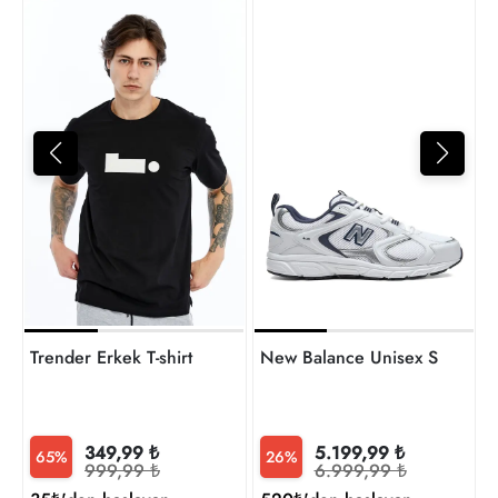
4
t
Trender Erkek T-shirt
New Balance Unisex Sneaker
349,99 ₺
5.199,99 ₺
65%
26%
999,99 ₺
6.999,99 ₺