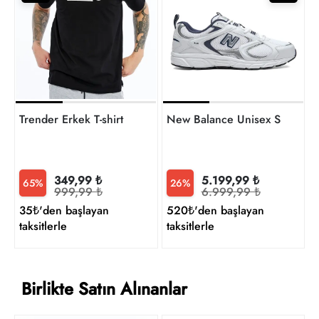
4
t
Trender Erkek T-shirt
New Balance Unisex Sneaker
349,99 ₺
5.199,99 ₺
65%
26%
999,99 ₺
6.999,99 ₺
35₺'den başlayan
520₺'den başlayan
taksitlerle
taksitlerle
Birlikte Satın Alınanlar