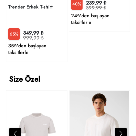
239,99 ₺
40%
Trender Erkek T-shirt
399,99 ₺
24₺'den başlayan
taksitlerle
349,99 ₺
65%
999,99 ₺
35₺'den başlayan
taksitlerle
Size Özel