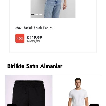
Mavi Baskılı Erkek T-shirt M0610943-70144
M
₺419,99
40%
₺699,99
Birlikte Satın Alınanlar