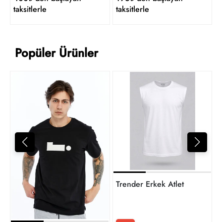
taksitlerle
taksitlerle
Popüler Ürünler
4
t
Trender Erkek Atlet