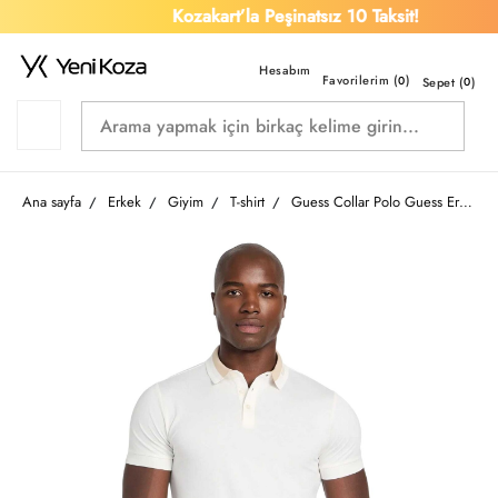
Kozakart’la Peşinatsız 10 Taksit!
Favorilerim (
)
0
Sepet (
0
)
Ana sayfa
Erkek
Giyim
T-shirt
Guess Collar Polo Guess Erkek T-shirt M6RP47KARS2-G018 Ss Paul