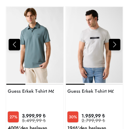
t
Guess Erkek T-shirt M6RP02KD202-G7EX Ss New Tech St
Guess Erkek T-shirt 
3.999,99 ₺
1.959,99 ₺
27%
30%
5.499,99 ₺
2.799,99 ₺
400₺'den başlayan
196₺'den başlayan