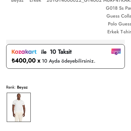
Beyaz
Erkek
26YGT4000022_GT4002
M6RP47KARS
G018 Ss Pa
Guess Colla
Polo Gues
Erkek T-shir
10 Taksit
ile
₺400,00 x
10 Ayda ödeyebilirsiniz.
Renk:
Beyaz