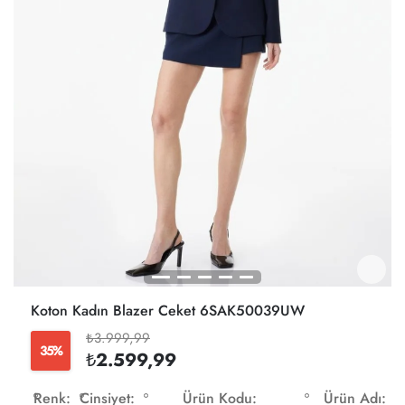
Koton Kadın Blazer Ceket 6SAK50039UW
₺3.999,99
35%
₺2.599,99
Renk:
Cinsiyet:
Ürün Kodu:
Ürün Adı: