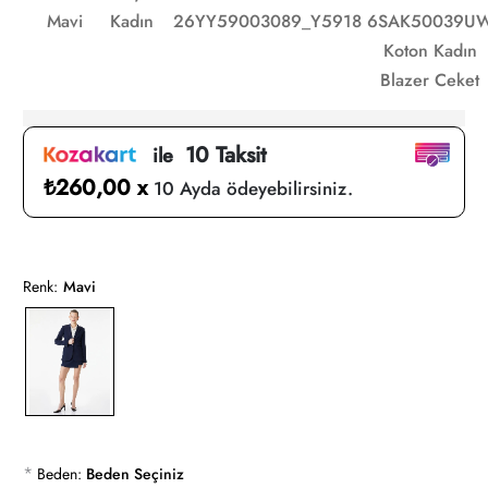
Mavi
Kadın
26YY59003089_Y5918
6SAK50039U
Koton Kadın
Blazer Ceket
10 Taksit
ile
₺260,00 x
10 Ayda ödeyebilirsiniz.
Renk:
Mavi
*
Beden:
Beden Seçiniz