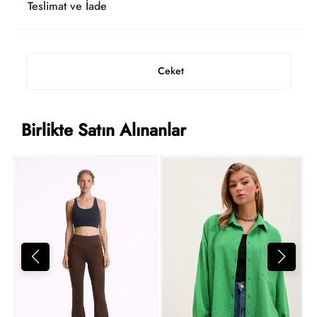
Teslimat ve İade
Ceket
Birlikte Satın Alınanlar
3
t