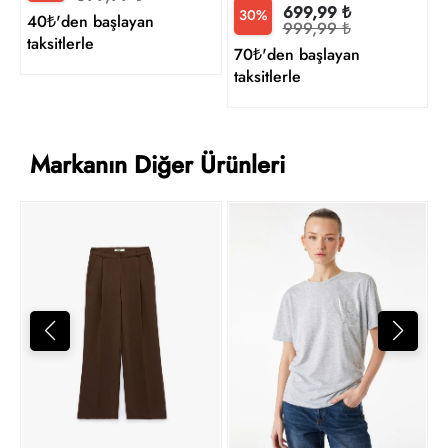
699,99 ₺
30%
40₺'den başlayan
999,99 ₺
taksitlerle
70₺'den başlayan
taksitlerle
Markanın Diğer Ürünleri
1
t