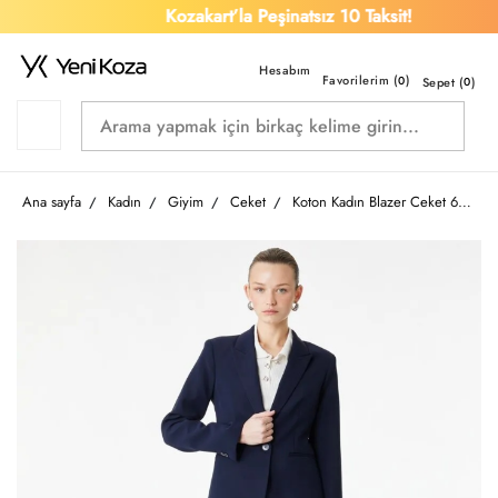
Kozakart’la Peşinatsız 10 Taksit!
Favorilerim (
)
0
Sepet (
0
)
Ana sayfa
Kadın
Giyim
Ceket
Koton Kadın Blazer Ceket 6SAK50039UW