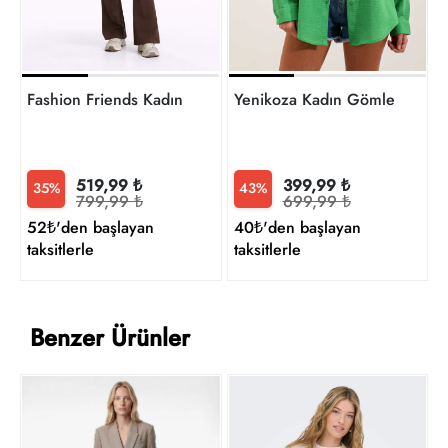
Fashion Friends Kadın Tayt 26Y0714K1
Yenikoza Kadın Gömlek
519,99 ₺
399,99 ₺
35%
43%
799,99 ₺
699,99 ₺
52₺'den başlayan
40₺'den başlayan
taksitlerle
taksitlerle
Benzer Ürünler
O