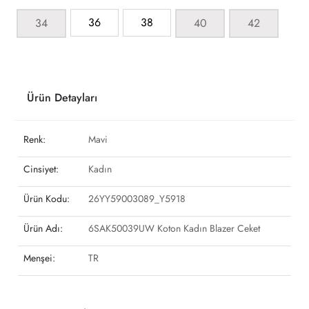
36
38
34
40
42
Ürün Detayları
Renk:
Mavi
Cinsiyet:
Kadın
Ürün Kodu:
26YY59003089_Y5918
Ürün Adı:
6SAK50039UW Koton Kadın Blazer Ceket
Menşei:
TR