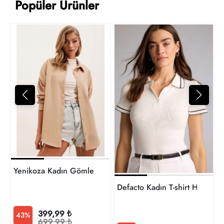
Popüler Ürünler
L
1
t
Yenikoza Kadın Gömlek
Defacto Kadın T-shirt H1590
399,99 ₺
43%
699,99 ₺