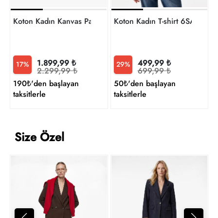
Koton Kadın Kanvas Pantolon 7WAK40010PW
Koton Kadın T-shirt 6SAK501
1.899,99 ₺
499,99 ₺
17%
29%
2.299,99 ₺
699,99 ₺
190₺'den başlayan
50₺'den başlayan
taksitlerle
taksitlerle
Size Özel