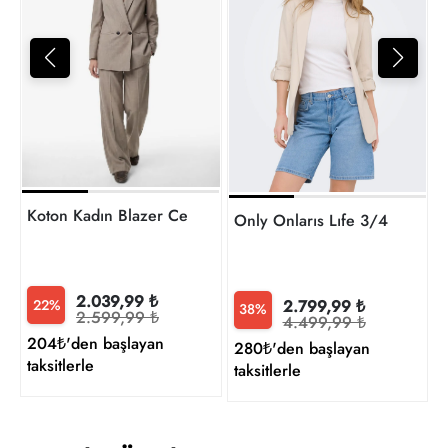
2
t
Koton Kadın Blazer Ceket 6SAK50016UW
Only Onlarıs Lıfe 3/4 Loose
2.039,99 ₺
2.799,99 ₺
22%
38%
2.599,99 ₺
4.499,99 ₺
204₺'den başlayan
280₺'den başlayan
taksitlerle
taksitlerle