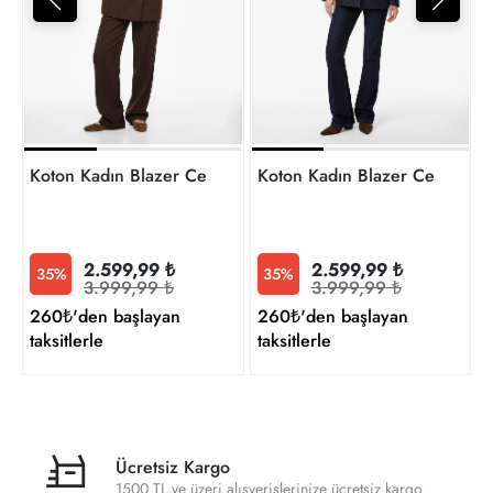
3
t
Koton Kadın Blazer Ceket 6SAK50047UW
Koton Kadın Blazer Ceket 
2.599,99 ₺
2.599,99 ₺
35%
35%
3.999,99 ₺
3.999,99 ₺
260₺'den başlayan
260₺'den başlayan
taksitlerle
taksitlerle
Ücretsiz Kargo
1500 TL ve üzeri alışverişlerinize ücretsiz kargo.