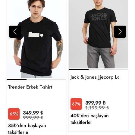
4
t
Trender Erkek T-shirt
399,99 ₺
67%
1.199,99 ₺
349,99 ₺
65%
40₺'den başlayan
999,99 ₺
taksitlerle
35₺'den başlayan
taksitlerle