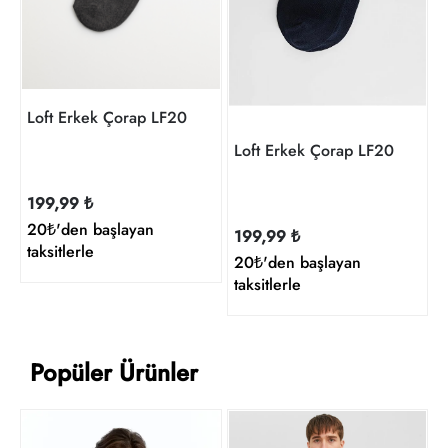
t
Loft Erkek Çorap LF2029964
Loft Erkek Çorap LF2029964
199,99 ₺
20₺'den başlayan
199,99 ₺
taksitlerle
20₺'den başlayan
taksitlerle
Popüler Ürünler