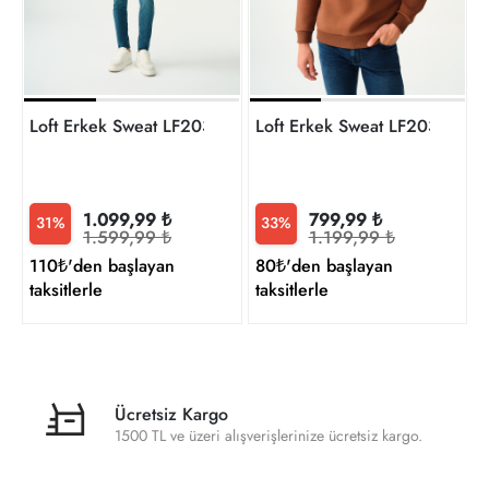
t
Loft Erkek Sweat LF2037097
Loft Erkek Sweat LF2034268
1.099,99 ₺
799,99 ₺
31%
33%
1.599,99 ₺
1.199,99 ₺
110₺'den başlayan
80₺'den başlayan
taksitlerle
taksitlerle
Ücretsiz Kargo
1500 TL ve üzeri alışverişlerinize ücretsiz kargo.