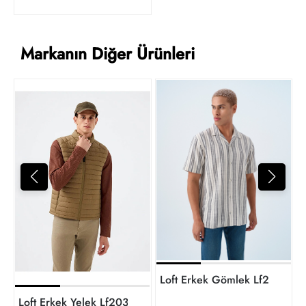
Markanın Diğer Ürünleri
1
t
Loft Erkek Gömlek Lf203862
Loft Erkek Yelek Lf2033222