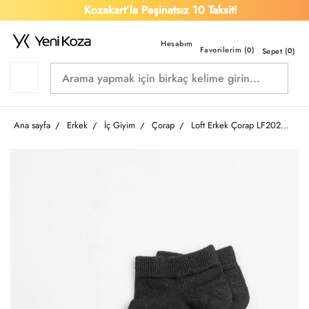
Kozakart’la Peşinatsız 10 Taksit!
Favorilerim (
)
0
Sepet (
0
)
Ana sayfa
Erkek
İç Giyim
Çorap
Loft Erkek Çorap LF2029964