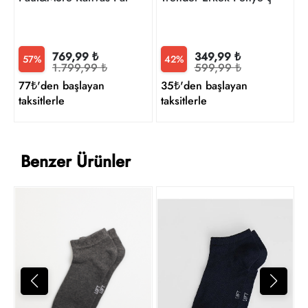
349,99 ₺
769,99 ₺
42%
57%
599,99 ₺
1.799,99 ₺
35₺'den başlayan
77₺'den başlayan
taksitlerle
taksitlerle
Benzer Ürünler
2