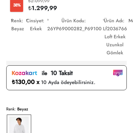
₺2.099,99
38%
₺1.299,99
Renk:
Cinsiyet:
Ürün Kodu:
Ürün Adı:
M
Beyaz
Erkek
26YP69000282_P69100
Lf2036766
Loft Erkek
Uzunkol
Gömlek
10 Taksit
ile
₺130,00 x
10 Ayda ödeyebilirsiniz.
Renk:
Beyaz