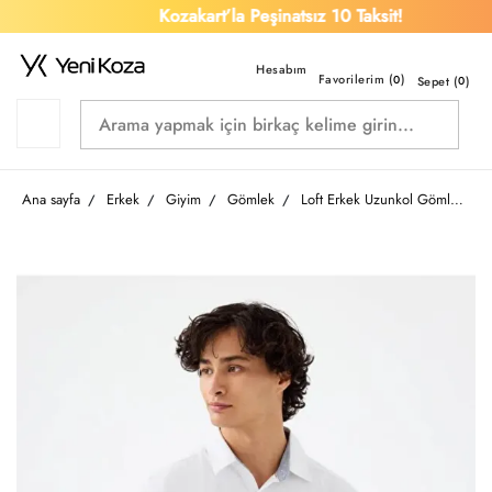
Kozakart’la Peşinatsız 10 Taksit!
Favorilerim (
)
0
Sepet (
0
)
Ana sayfa
Erkek
Giyim
Gömlek
Loft Erkek Uzunkol Gömlek Lf2036766