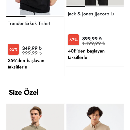
Trender Erkek T-shirt
399,99 ₺
67%
1.199,99 ₺
349,99 ₺
65%
40₺'den başlayan
999,99 ₺
taksitlerle
35₺'den başlayan
taksitlerle
Size Özel
L