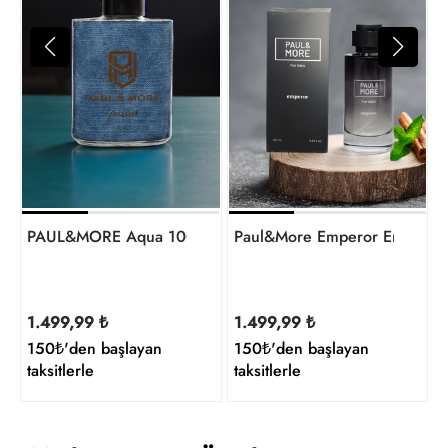
4
t
PAUL&MORE Aqua 100Ml Erkek Parfüm
Paul&More Emperor Erkek 
1.499,99 ₺
1.499,99 ₺
150₺'den başlayan
150₺'den başlayan
taksitlerle
taksitlerle