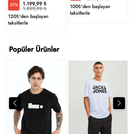
1.199,99 ₺
37%
100₺'den başlayan
1.899,99 ₺
taksitlerle
120₺'den başlayan
taksitlerle
Popüler Ürünler
T
3
t