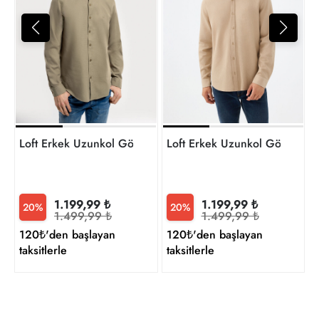
1
t
Loft Erkek Uzunkol Gömlek Lf2030872
Loft Erkek Uzunkol Gömlek 
1.199,99 ₺
1.199,99 ₺
20%
20%
1.499,99 ₺
1.499,99 ₺
120₺'den başlayan
120₺'den başlayan
taksitlerle
taksitlerle