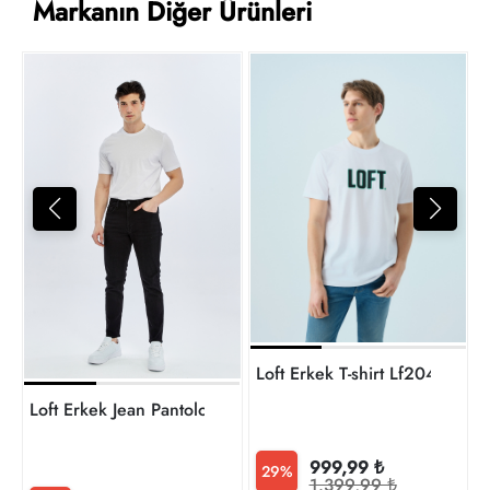
Markanın Diğer Ürünleri
1
t
Loft Erkek T-shirt Lf2040075
Loft Erkek Jean Pantolon LF2041062
999,99 ₺
29%
1.399,99 ₺