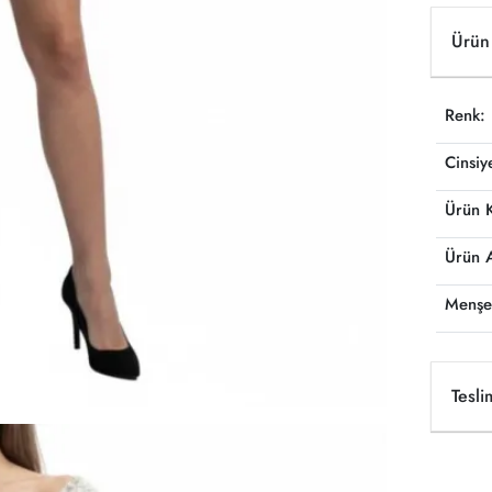
Ürün 
Renk:
Cinsiy
Ürün 
Ürün 
Menşe
Tesli