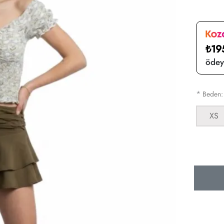
₺19
ödeye
*
Beden
XS