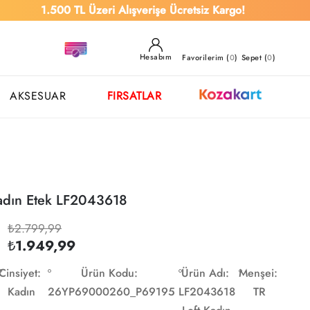
1.500 TL Üzeri Alışverişe Ücretsiz Kargo!
Hesabım
Favorilerim (
0
)
Sepet (
0
)
AKSESUAR
FIRSATLAR
Kadın Etek LF2043618
₺2.799,99
₺1.949,99
Cinsiyet:
Ürün Kodu:
Ürün Adı:
Menşei:
Kadın
26YP69000260_P69195
LF2043618
TR