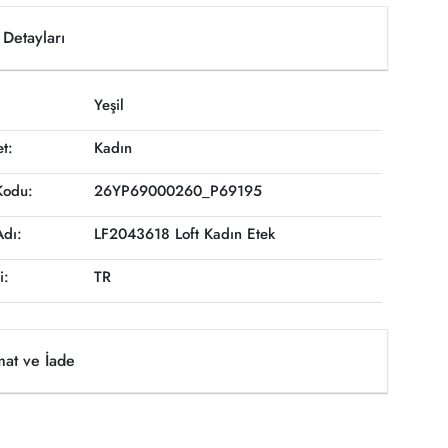
Detayları
Yeşil
et:
Kadın
Kodu:
26YP69000260_P69195
Adı:
LF2043618 Loft Kadın Etek
i:
TR
mat ve İade