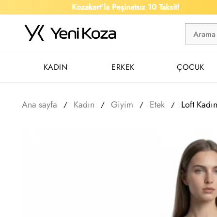
Kozakart’la Peşinatsız 10 Taksit!
KADIN
ERKEK
ÇOCUK
Ana sayfa
Kadın
Giyim
Etek
Loft Kadı