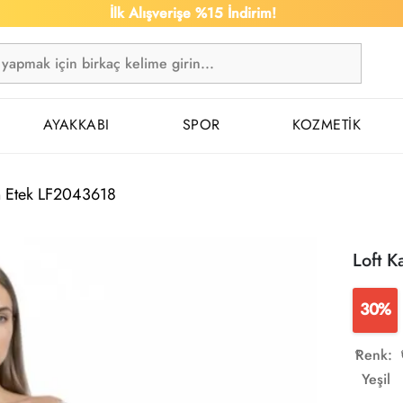
İlk Alışverişe %15 İndirim!
AYAKKABI
SPOR
KOZMETİK
n Etek LF2043618
Loft 
30%
Renk:
Yeşil