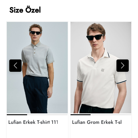
Size Özel
L
1
t
Lufian Erkek T-shirt 111040228
Lufian Grom Erkek T-shirt 11