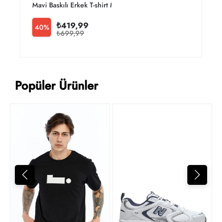
Mavi Baskılı Erkek T-shirt M0610943-70144
M
₺419,99
40%
₺699,99
Popüler Ürünler
4
t