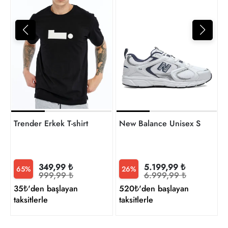
4
t
Trender Erkek T-shirt
New Balance Unisex Sneaker
349,99 ₺
5.199,99 ₺
65%
26%
999,99 ₺
6.999,99 ₺
35₺'den başlayan
520₺'den başlayan
taksitlerle
taksitlerle