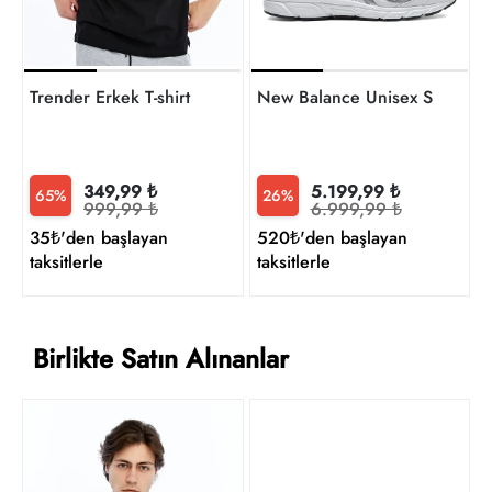
Trender Erkek T-shirt
New Balance Unisex Sneaker
349,99 ₺
5.199,99 ₺
65%
26%
999,99 ₺
6.999,99 ₺
35₺'den başlayan
520₺'den başlayan
taksitlerle
taksitlerle
Birlikte Satın Alınanlar