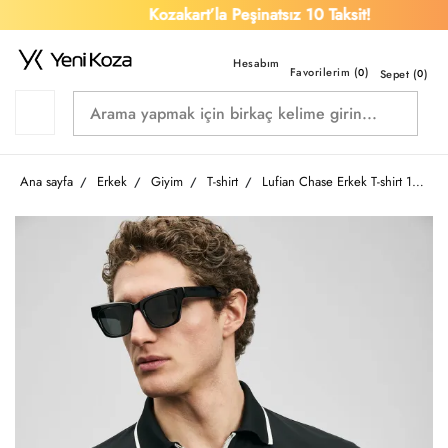
Kozakart’la Peşinatsız 10 Taksit!
Favorilerim (
)
0
Sepet (
0
)
Ana sayfa
Erkek
Giyim
T-shirt
Lufian Chase Erkek T-shirt 111040236