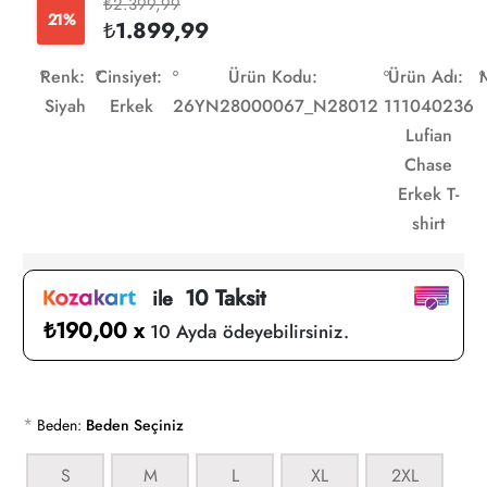
₺2.399,99
21%
₺1.899,99
Renk:
Cinsiyet:
Ürün Kodu:
Ürün Adı:
Siyah
Erkek
26YN28000067_N28012
111040236
Lufian
Chase
Erkek T-
shirt
10 Taksit
ile
₺190,00 x
10 Ayda ödeyebilirsiniz.
*
Beden:
Beden Seçiniz
S
M
L
XL
2XL