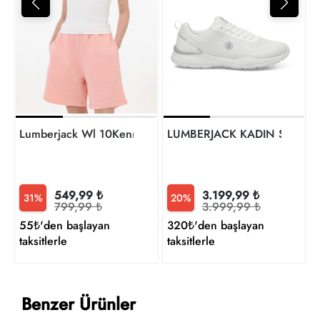
5
t
Lumberjack Wl 10Kenıs-Y 6Fx Kadın Atlet A102239878
LUMBERJACK KADIN Spor Ay
549,99 ₺
3.199,99 ₺
31%
20%
799,99 ₺
3.999,99 ₺
55₺'den başlayan
320₺'den başlayan
taksitlerle
taksitlerle
Benzer Ürünler