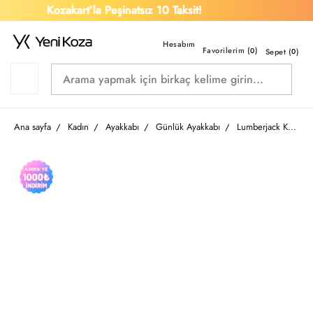
Kozakart’la Peşinatsız 10 Taksit!
Favorilerim (
)
0
Sepet (
0
)
Ana sayfa
Kadın
Ayakkabı
Günlük Ayakkabı
Lumberjack Kadın Spor Ayakkabı A102159294 TINA 6FX