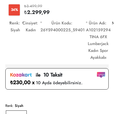
₺3.499,99
34%
₺2.299,99
Renk:
Cinsiyet:
Ürün Kodu:
Ürün Adı:
M
Siyah
Kadın
26YS94000225_S9401
A102159294
TINA 6FX
Lumberjack
Kadın Spor
Ayakkabı
10 Taksit
ile
₺230,00 x
10 Ayda ödeyebilirsiniz.
Renk:
Siyah