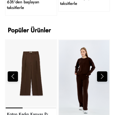
63₺'den başlayan
taksitlerle
taksitlerle
Popüler Ürünler
T
2
t
Koton Kadın Kanvas Pantolon 7WAK40010PW