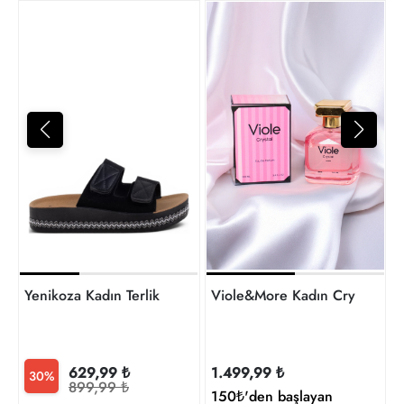
D
7
t
Yenikoza Kadın Terlik
Viole&More Kadın Crystal 10
629,99 ₺
1.499,99 ₺
30%
899,99 ₺
150₺'den başlayan