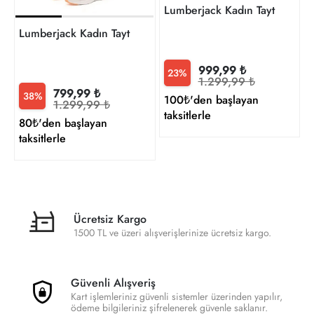
Lumberjack Kadın Tayt A10
Lumberjack Kadın Tayt A102063520 WB 26CT125 6FX
999,99 ₺
23%
1.299,99 ₺
799,99 ₺
38%
100₺'den başlayan
1.299,99 ₺
taksitlerle
80₺'den başlayan
taksitlerle
Ücretsiz Kargo
1500 TL ve üzeri alışverişlerinize ücretsiz kargo.
Güvenli Alışveriş
Kart işlemleriniz güvenli sistemler üzerinden yapılır,
ödeme bilgileriniz şifrelenerek güvenle saklanır.