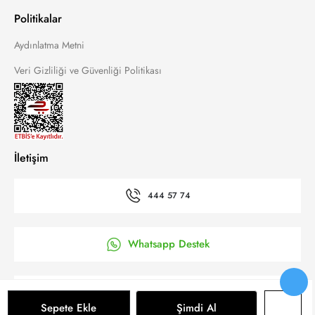
Politikalar
Aydınlatma Metni
Veri Gizliliği ve Güvenliği Politikası
İletişim
444 57 74
Whatsapp Destek
’a Kolay Başvuru
Sepete Ekle
Şimdi Al