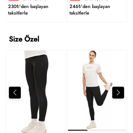
230₺'den başlayan
246₺'den başlayan
taksitlerle
taksitlerle
Size Özel
1
t