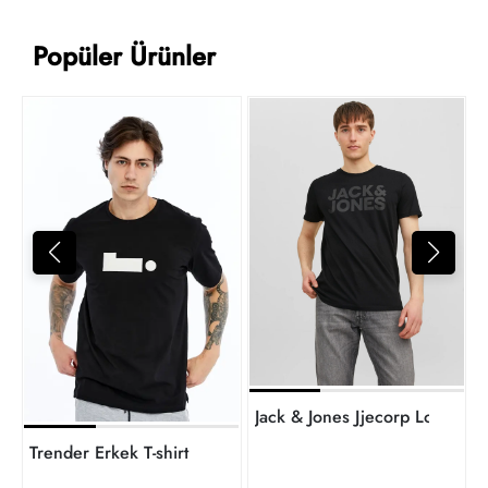
Popüler Ürünler
L
1
t
Trender Erkek T-shirt