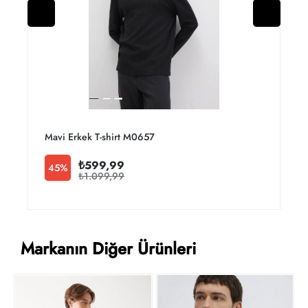
Mavi Erkek T-shirt M065755-900
J
₺599,99
45%
₺1.099,99
Markanın Diğer Ürünleri
M