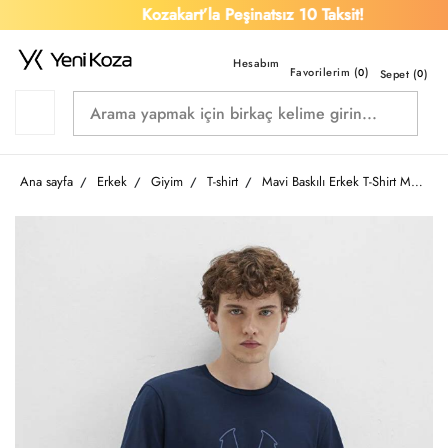
Kozakart’la Peşinatsız 10 Taksit!
Favorilerim (
)
0
Sepet (
0
)
Ana sayfa
Erkek
Giyim
T-shirt
Mavi Baskılı Erkek T-Shirt M0610943-70144