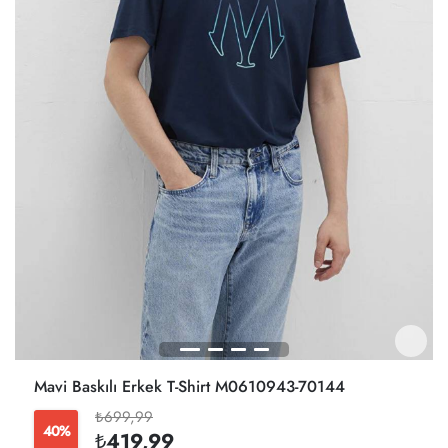
Mavi Baskılı Erkek T-Shirt M0610943-70144
₺699,99
40%
₺419,99