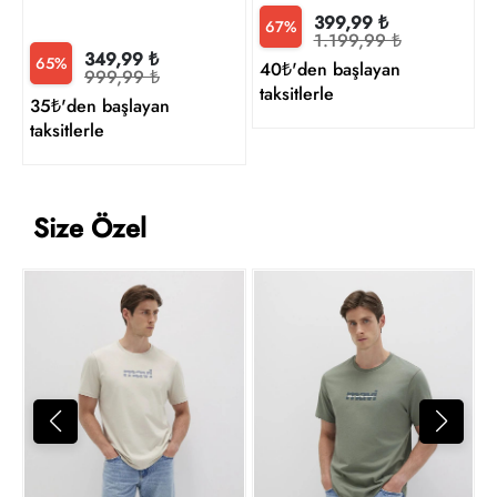
399,99 ₺
67%
1.199,99 ₺
349,99 ₺
65%
40₺'den başlayan
999,99 ₺
taksitlerle
35₺'den başlayan
taksitlerle
Size Özel
M
8
t