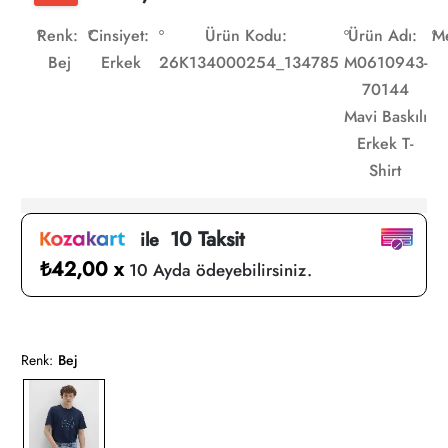
Renk:
Cinsiyet:
Ürün Kodu:
Ürün Adı:
Me
Bej
Erkek
26K134000254_134785
M0610943-
70144
Mavi Baskılı
Erkek T-
Shirt
10 Taksit
ile
₺42,00 x
10 Ayda ödeyebilirsiniz.
Renk:
Bej