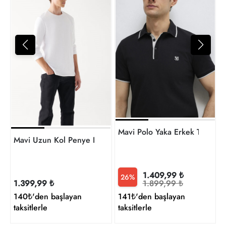
5
t
Mavi Polo Yaka Erkek T-shir
Mavi Uzun Kol Penye Erkek Sweat M064622-20454
1.409,99 ₺
26%
1.899,99 ₺
1.399,99 ₺
141₺'den başlayan
140₺'den başlayan
taksitlerle
taksitlerle