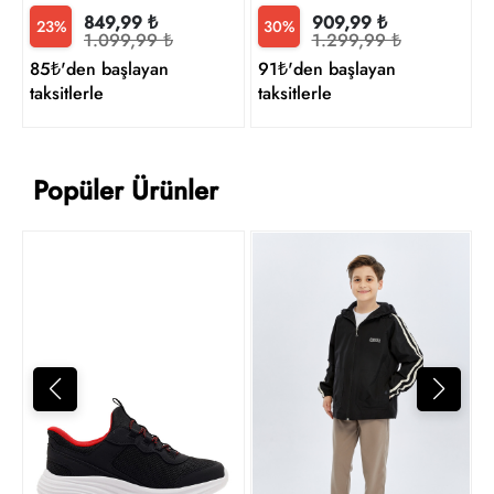
909,99 ₺
849,99 ₺
30%
23%
1.299,99 ₺
1.099,99 ₺
91₺'den başlayan
85₺'den başlayan
taksitlerle
taksitlerle
Popüler Ürünler
U
2
t