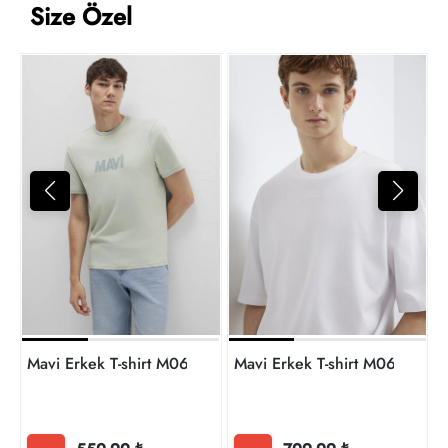
Size Özel
M
5
t
Mavi Erkek T-shirt M0612896-83995
Mavi Erkek T-shirt M0613130