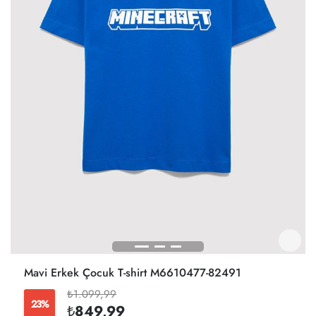
Mavi Erkek Çocuk T-shirt M6610477-82491
₺1.099,99
23%
₺849,99