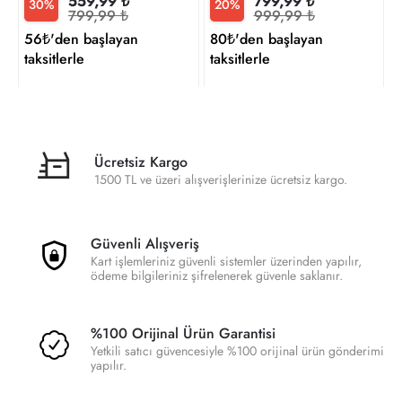
559,99 ₺
799,99 ₺
30%
20%
799,99 ₺
999,99 ₺
56₺'den başlayan
80₺'den başlayan
taksitlerle
taksitlerle
Ücretsiz Kargo
1500 TL ve üzeri alışverişlerinize ücretsiz kargo.
Güvenli Alışveriş
Kart işlemleriniz güvenli sistemler üzerinden yapılır,
ödeme bilgileriniz şifrelenerek güvenle saklanır.
%100 Orijinal Ürün Garantisi
Yetkili satıcı güvencesiyle %100 orijinal ürün gönderimi
yapılır.