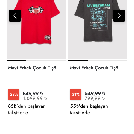
5
t
Mavi Erkek Çocuk Tişört M6610429-70478
Mavi Erkek Çocuk Tişört M6
849,99 ₺
549,99 ₺
23%
31%
1.099,99 ₺
799,99 ₺
85₺'den başlayan
55₺'den başlayan
taksitlerle
taksitlerle