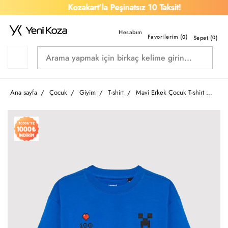
Kozakart’la Peşinatsız 10 Taksit!
Favorilerim (
)
0
Sepet (
0
)
Ana sayfa
Çocuk
Giyim
T-shirt
Mavi Erkek Çocuk T-shirt M6610477-82491