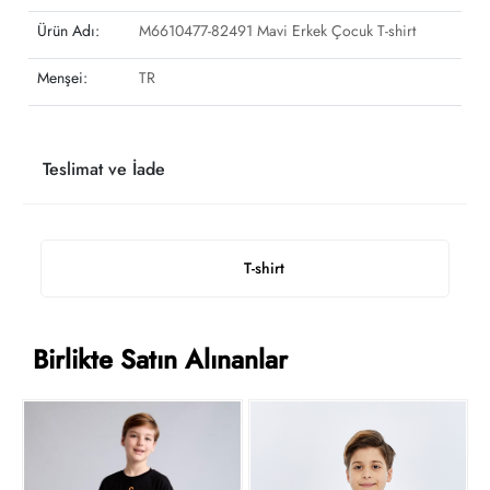
Ürün Adı:
M6610477-82491 Mavi Erkek Çocuk T-shirt
Menşei:
TR
Teslimat ve İade
T-shirt
Birlikte Satın Alınanlar
D