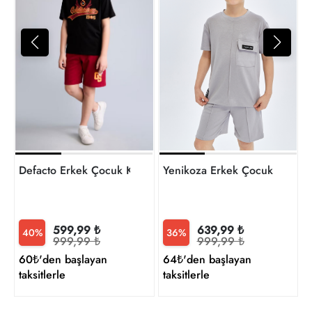
7
t
Defacto Erkek Çocuk Kot&Kanvas Şort H8001A8/RD119
Yenikoza Erkek Çocuk Şort Ta
599,99 ₺
639,99 ₺
40%
36%
999,99 ₺
999,99 ₺
60₺'den başlayan
64₺'den başlayan
taksitlerle
taksitlerle