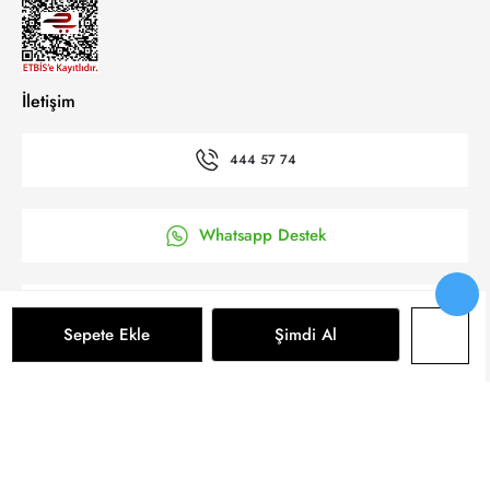
İletişim
444 57 74
Whatsapp Destek
’a Kolay Başvuru
Sepete Ekle
Şimdi Al
Bizi takip et
Sepete Ekle
© 2025 Yeni Koza Tüm Hakkı Saklıdır.