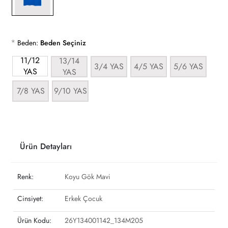
*
Beden:
Beden Seçiniz
11/12
13/14
3/4 YAS
4/5 YAS
5/6 YAS
YAS
YAS
7/8 YAS
9/10 YAS
Ürün Detayları
Renk:
Koyu Gök Mavi
Cinsiyet:
Erkek Çocuk
Ürün Kodu:
26Y134001142_134M205