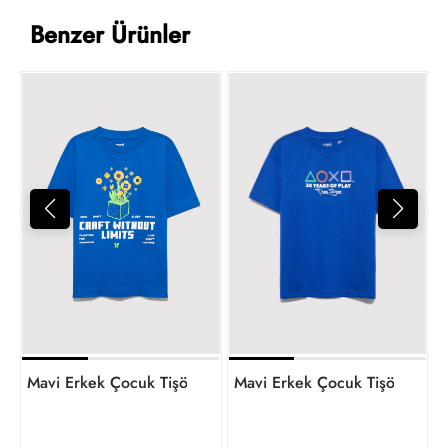
Benzer Ürünler
M
5
t
Mavi Erkek Çocuk Tişört M6
Mavi Erkek Çocuk Tişört M6610436-82491