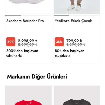
Skechers Bounder Pro Erkek Çocuk Spor Ayakkabı 404208
Yenikoza Erkek Çocuk Gömle
2.998,99 ₺
799,99 ₺
50%
38%
5.999,99 ₺
1.299,99 ₺
300₺'den başlayan
80₺'den başlayan
taksitlerle
taksitlerle
Markanın Diğer Ürünleri