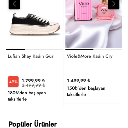
3
t
Lufian Shay Kadın Günlük Ayakkabı 121230092
Viole&More Kadın Crystal 10
1.799,99 ₺
1.499,99 ₺
49%
3.499,99 ₺
150₺'den başlayan
180₺'den başlayan
taksitlerle
taksitlerle
Popüler Ürünler