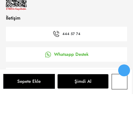
İletişim
444 57 74
Whatsapp Destek
’a Kolay Başvuru
Sepete Ekle
Şimdi Al
Bizi takip et
Sepete Ekle
© 2025 Yeni Koza Tüm Hakkı Saklıdır.