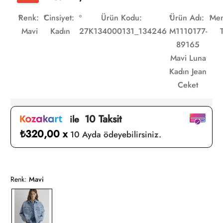
Renk:
Cinsiyet:
Ürün Kodu:
Ürün Adı:
Men
Mavi
Kadın
27K134000131_134246
M1110177-
89165
Mavi Luna
Kadın Jean
Ceket
10 Taksit
ile
₺320,00 x
10 Ayda ödeyebilirsiniz.
Renk:
Mavi