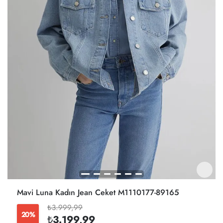
Mavi Luna Kadın Jean Ceket M1110177-89165
₺3.999,99
20%
₺3.199,99