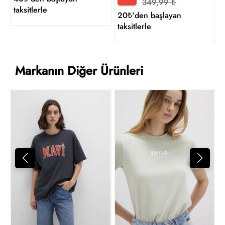
349,99 ₺
taksitlerle
20₺'den başlayan
taksitlerle
Markanın Diğer Ürünleri
M
5
t