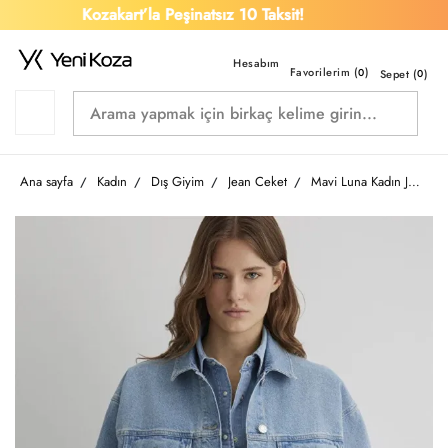
Kozakart’la Peşinatsız 10 Taksit!
Favorilerim (
)
0
Sepet (
0
)
Ana sayfa
Kadın
Dış Giyim
Jean Ceket
Mavi Luna Kadın Jean Ceket M1110177-89165