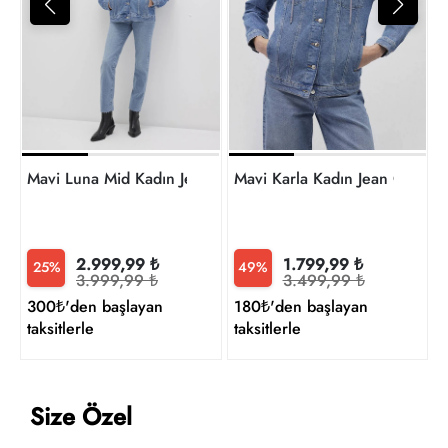
1
t
Mavi Luna Mid Kadın Jean Ceket M1110177-90545
Mavi Karla Kadın Jean Ceket
2.999,99 ₺
1.799,99 ₺
25%
49%
3.999,99 ₺
3.499,99 ₺
300₺'den başlayan
180₺'den başlayan
taksitlerle
taksitlerle
Size Özel