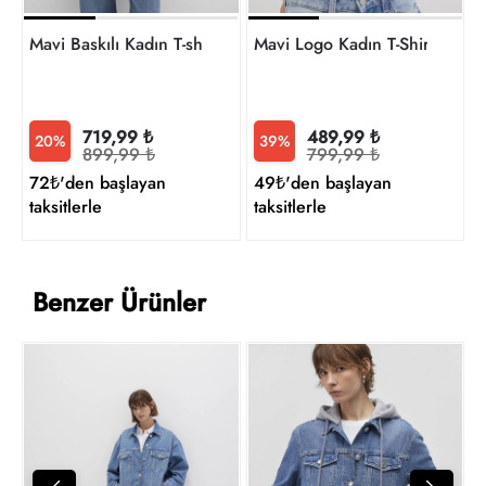
Mavi Baskılı Kadın T-shirt M1600843-82185
Mavi Logo Kadın T-Shirt M16
719,99 ₺
489,99 ₺
20%
39%
899,99 ₺
799,99 ₺
72₺'den başlayan
49₺'den başlayan
taksitlerle
taksitlerle
Benzer Ürünler
Y