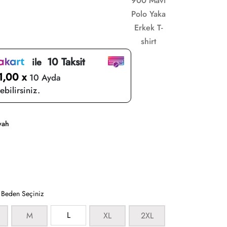
900 Mavi
Polo Yaka
Erkek T-
shirt
10 Taksit
ile
1,00 x
10 Ayda
bilirsiniz.
yah
:
Beden Seçiniz
L
M
XL
2XL