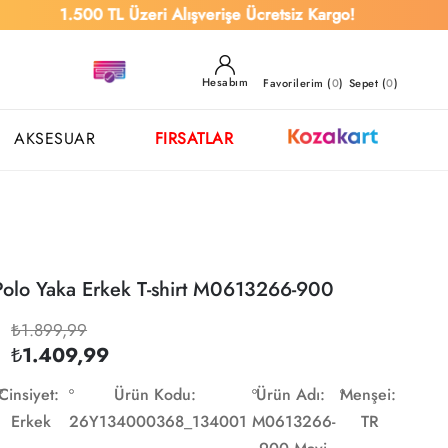
1.500 TL Üzeri Alışverişe Ücretsiz Kargo!
Hesabım
Favorilerim (
0
)
Sepet (
0
)
AKSESUAR
FIRSATLAR
Polo Yaka Erkek T-shirt M0613266-900
₺1.899,99
₺1.409,99
Cinsiyet:
Ürün Kodu:
Ürün Adı:
Menşei:
Erkek
26Y134000368_134001
M0613266-
TR