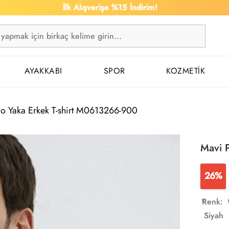
İlk Alışverişe %15 İndirim!
AYAKKABI
SPOR
KOZMETİK
lo Yaka Erkek T-shirt M0613266-900
Mavi 
26%
Renk:
Siyah