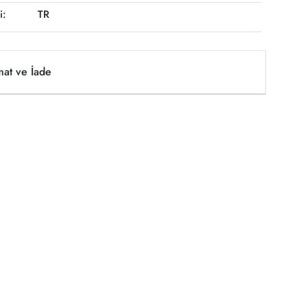
i:
TR
mat ve İade