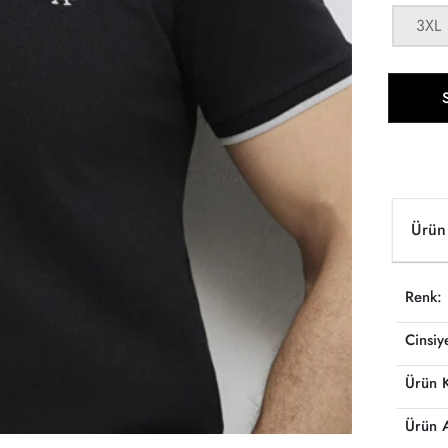
3XL
Ürün 
Renk:
Cinsiy
Ürün 
Ürün 