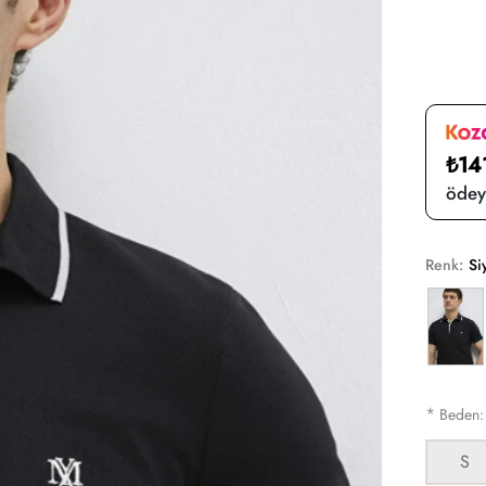
₺14
ödeye
Renk:
Si
*
Beden
S