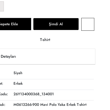
Sepete Ekle
Şimdi Al
T-shirt
Detayları
Siyah
et:
Erkek
Kodu:
26Y134000368_134001
Adı:
M0613266-900 Mavi Polo Yaka Erkek T-shirt