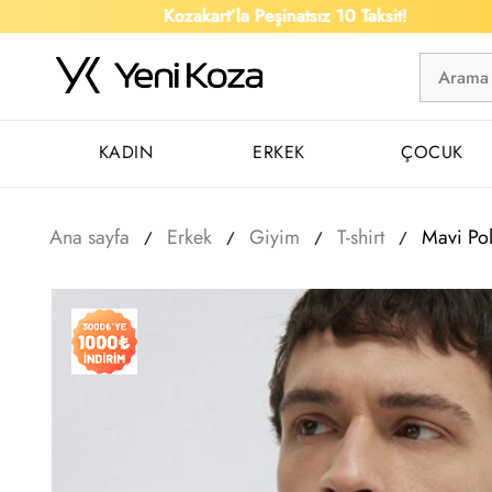
Kozakart’la Peşinatsız 10 Taksit!
KADIN
ERKEK
ÇOCUK
Ana sayfa
Erkek
Giyim
T-shirt
Mavi Po