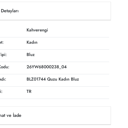
Detayları
Kahverengi
et:
Kadın
ipi:
Bluz
Kodu:
26YW68000238_04
Adı:
BLZ01744 Quzu Kadın Bluz
i:
TR
mat ve İade