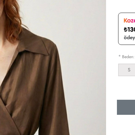
₺13
ödeye
*
Beden
S