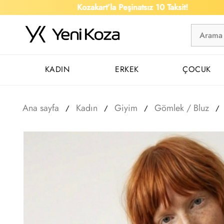
Kozakart’la Peşinatsız 10 Taksit!
KADIN
ERKEK
ÇOCUK
Ana sayfa
Kadın
Giyim
Gömlek / Bluz