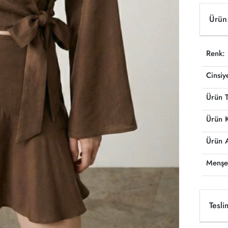
Ürün 
Renk:
Cinsiy
Ürün T
Ürün 
Ürün 
Menşe
Tesli