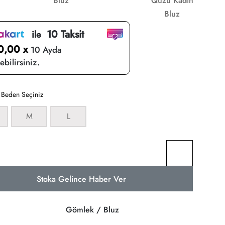
Bluz
Quzu Kadın
Bluz
10 Taksit
ile
0,00 x
10 Ayda
bilirsiniz.
:
Beden Seçiniz
M
L
Stoka Gelince Haber Ver
Gömlek / Bluz