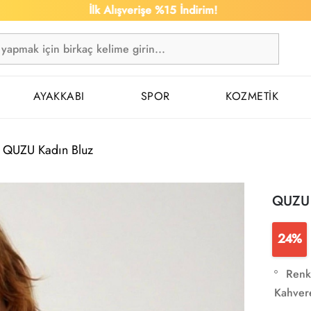
İlk Alışverişe %15 İndirim!
1.50
AYAKKABI
SPOR
KOZMETİK
QUZU Kadın Bluz
QUZU 
24%
Renk
Kahver