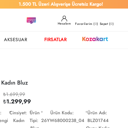
0 TL Üzeri Alışverişe Ücretsiz Kargo!
Hesabım
Favorilerim (
0
)
Sepet (
0
)
AKSESUAR
FIRSATLAR
Kadın Bluz
₺1.699,99
₺1.299,99
:
Cinsiyet:
Ürün
Ürün Kodu:
Ürün Adı:
engi
Kadın
Tipi:
26YW68000238_04
BLZ01744