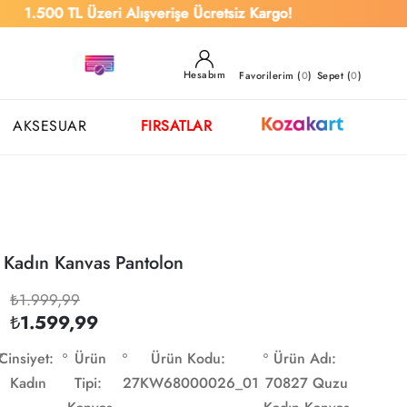
500 TL Üzeri Alışverişe Ücretsiz Kargo!
Hesabım
Favorilerim (
0
)
Sepet (
0
)
AKSESUAR
FIRSATLAR
Kadın Kanvas Pantolon
₺1.999,99
₺1.599,99
Cinsiyet:
Ürün
Ürün Kodu:
Ürün Adı:
Kadın
Tipi:
27KW68000026_01
70827 Quzu