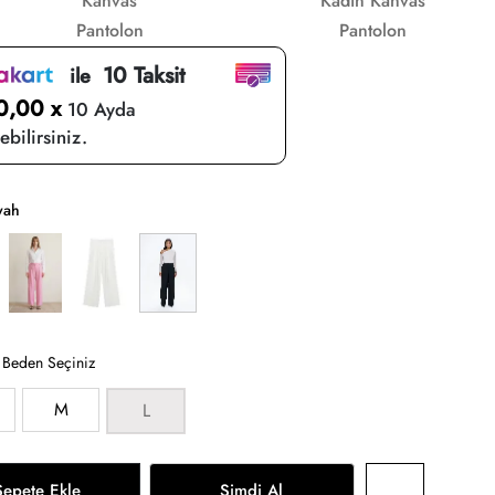
Kanvas
Kadın Kanvas
Pantolon
Pantolon
10 Taksit
ile
0,00 x
10 Ayda
bilirsiniz.
yah
:
Beden Seçiniz
M
L
Sepete Ekle
Şimdi Al