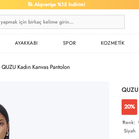
İlk Alışverişe %15 İndirim!
1.
AYAKKABI
SPOR
KOZMETİK
QUZU Kadın Kanvas Pantolon
QUZU 
20%
Renk:
Siyah