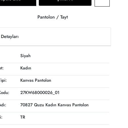
Pantolon / Tayt
Detayları
Siyah
et:
Kadın
ipi:
Kanvas Pantolon
Kodu:
27KW68000026_01
Adı:
70827 Quzu Kadın Kanvas Pantolon
i:
TR