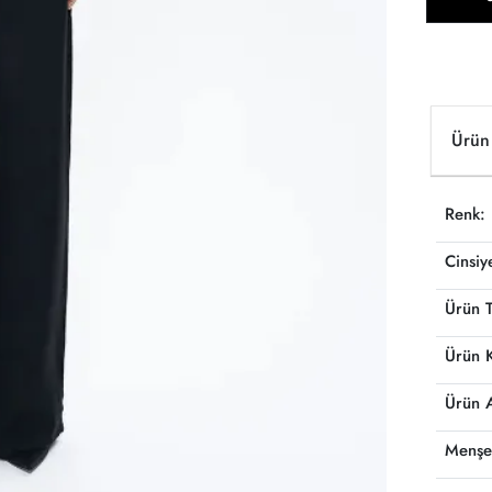
Ürün 
Renk:
Cinsiy
Ürün T
Ürün 
Ürün 
Menşe