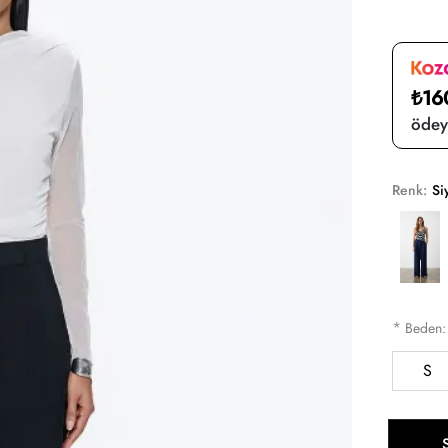
₺16
ödeye
Renk:
Si
*
Beden
S