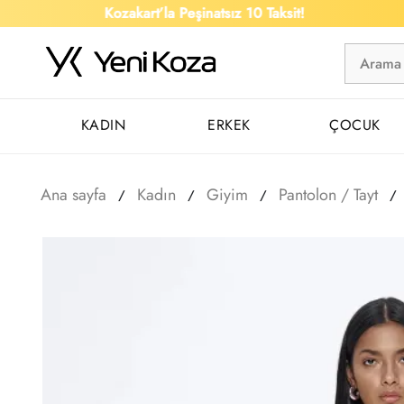
Kozakart’la Peşinatsız 10 Taksit!
KADIN
ERKEK
ÇOCUK
Ana sayfa
Kadın
Giyim
Pantolon / Tayt