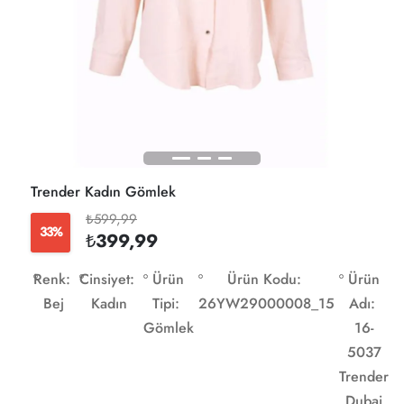
Trender Kadın Gömlek
₺599,99
33%
₺399,99
Renk:
Cinsiyet:
Ürün
Ürün Kodu:
Ürün
Bej
Kadın
Tipi:
26YW29000008_15
Adı:
Gömlek
16-
5037
Trender
Dubai