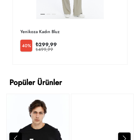
Yenikoza Kadın Bluz
Y
₺299,99
40%
₺499,99
Popüler Ürünler