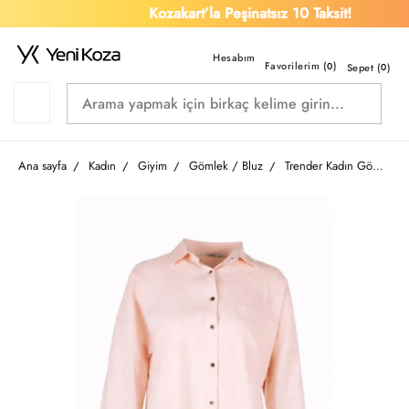
Kozakart’la Peşinatsız 10 Taksit!
Favorilerim (
)
0
Sepet (
0
)
Ana sayfa
Kadın
Giyim
Gömlek / Bluz
Trender Kadın Gömlek