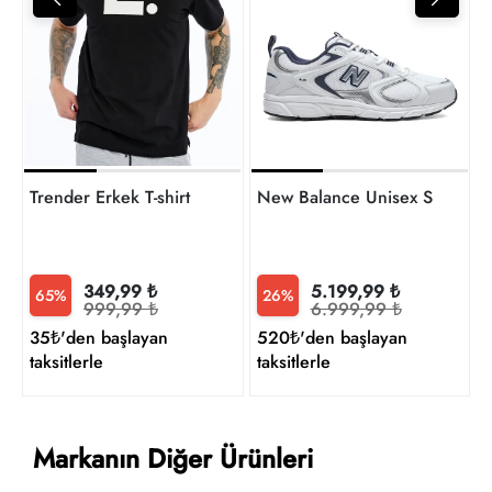
4
t
Trender Erkek T-shirt
New Balance Unisex Sneaker
349,99 ₺
5.199,99 ₺
65%
26%
999,99 ₺
6.999,99 ₺
35₺'den başlayan
520₺'den başlayan
taksitlerle
taksitlerle
Markanın Diğer Ürünleri