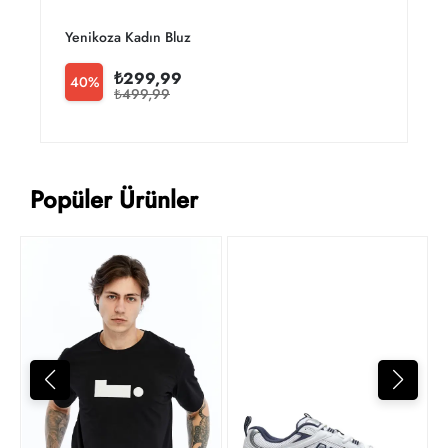
Yenikoza Kadın Bluz
Y
₺299,99
40%
₺499,99
Popüler Ürünler
4
t