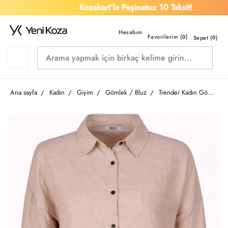
Kozakart’la Peşinatsız 10 Taksit!
Favorilerim (
)
0
Sepet (
0
)
Ana sayfa
Kadın
Giyim
Gömlek / Bluz
Trender Kadın Gömlek