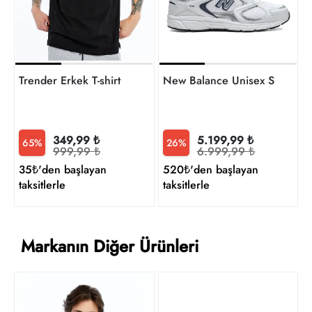
Trender Erkek T-shirt
New Balance Unisex Sneaker
349,99 ₺
5.199,99 ₺
65%
26%
999,99 ₺
6.999,99 ₺
35₺'den başlayan
520₺'den başlayan
taksitlerle
taksitlerle
Markanın Diğer Ürünleri