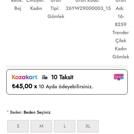
Renk:
Cinsiyet:
Ürün
Ürün Kodu:
Ürün
Bej
Kadın
Tipi:
26YW29000003_15
Adı:
Gömlek
16-
8259
Trender
Çilek
Kadın
Gömlek
10 Taksit
ile
₺45,00 x
10 Ayda ödeyebilirsiniz.
*
Beden:
Beden Seçiniz
S
M
L
XL