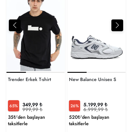
4
t
Trender Erkek T-shirt
New Balance Unisex Sneaker
349,99 ₺
5.199,99 ₺
65%
26%
999,99 ₺
6.999,99 ₺
35₺'den başlayan
520₺'den başlayan
taksitlerle
taksitlerle