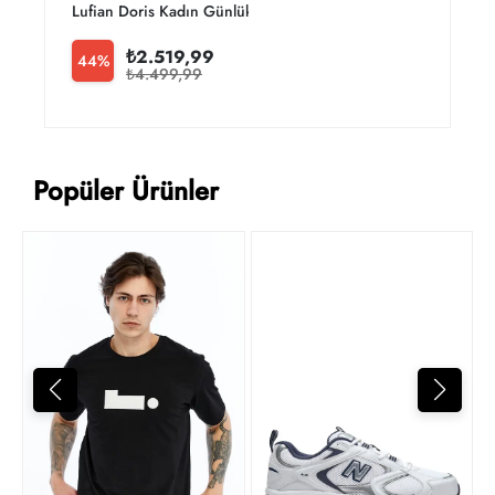
Lufian Doris Kadın Günlük Ayakkabı 122230034
L
₺2.519,99
44%
₺4.499,99
Popüler Ürünler
4
t