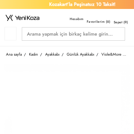
Kozakart’la Peşinatsız 10 Taksit!
Favorilerim (
)
0
Sepet (
0
)
Ana sayfa
Kadın
Ayakkabı
Günlük Ayakkabı
Viole&More Kadın Günlük Ayakkabı T 01