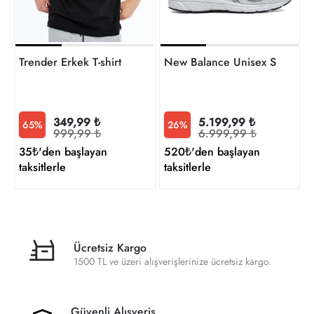
Trender Erkek T-shirt
New Balance Unisex Sneaker
349,99 ₺
5.199,99 ₺
65%
26%
999,99 ₺
6.999,99 ₺
35₺'den başlayan
520₺'den başlayan
taksitlerle
taksitlerle
Ücretsiz Kargo
1500 TL ve üzeri alışverişlerinize ücretsiz kargo.
Güvenli Alışveriş