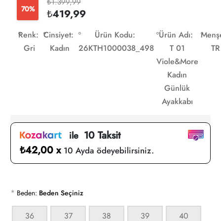
₺1.399,99
70%
₺419,99
Renk:
Cinsiyet:
Ürün Kodu:
Ürün Adı:
Menşe
Gri
Kadın
26KTH1000038_498
T 01
TR
Viole&More
Kadın
Günlük
Ayakkabı
10 Taksit
ile
₺42,00 x
10 Ayda ödeyebilirsiniz.
*
Beden:
Beden Seçiniz
36
37
38
39
40