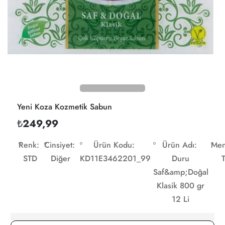
Yeni Koza Kozmetik Sabun
₺249,99
Renk:
Cinsiyet:
Ürün Kodu:
Ürün Adı:
Men
STD
Diğer
KD11E3462201_99
Duru
Saf&amp;Doğal
Klasik 800 gr
12 Li