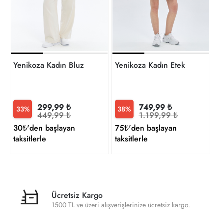
t
Yenikoza Kadın Bluz
Yenikoza Kadın Etek
299,99 ₺
749,99 ₺
33%
38%
449,99 ₺
1.199,99 ₺
30₺'den başlayan
75₺'den başlayan
taksitlerle
taksitlerle
Ücretsiz Kargo
1500 TL ve üzeri alışverişlerinize ücretsiz kargo.