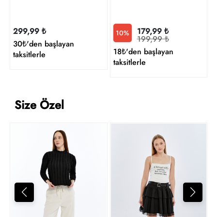
299,99 ₺
179,99 ₺
10%
199,99 ₺
30₺'den başlayan
18₺'den başlayan
taksitlerle
taksitlerle
Size Özel
Y
1