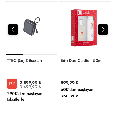
1
t
TTEC Şarj Cihazları
Edt+Deo Caldion 50ml Bayan
2.899,99 ₺
599,99 ₺
17%
3.499,99 ₺
60₺'den başlayan
290₺'den başlayan
taksitlerle
taksitlerle