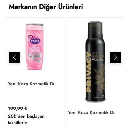
Markanın Diğer Ürünleri
1
t
Yeni Koza Kozmetik Duş Jeli ve Vücut Yağ
199,99 ₺
Yeni Koza Kozmetik
20₺'den başlayan
taksitlerle