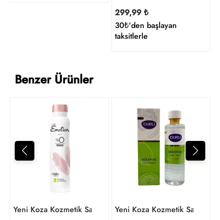
299,99 ₺
30₺'den başlayan
taksitlerle
Benzer Ürünler
3
t
Yeni Koza Kozmetik Sabun
Yeni Koza Kozmetik Sabun