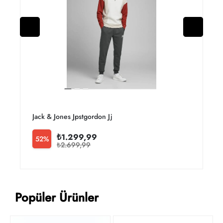
Jack & Jones Jpstgordon Jjnewsoft Noos Erkek Eşofman Alt 1
Y
₺1.299,99
52%
₺2.699,99
Popüler Ürünler