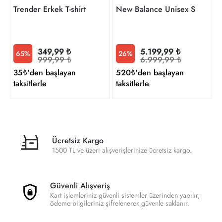
Trender Erkek T-shirt
New Balance Unisex Sneaker
349,99 ₺
5.199,99 ₺
65%
26%
999,99 ₺
6.999,99 ₺
35₺'den başlayan
520₺'den başlayan
taksitlerle
taksitlerle
Ücretsiz Kargo
1500 TL ve üzeri alışverişlerinize ücretsiz kargo.
Güvenli Alışveriş
Kart işlemleriniz güvenli sistemler üzerinden yapılır,
ödeme bilgileriniz şifrelenerek güvenle saklanır.