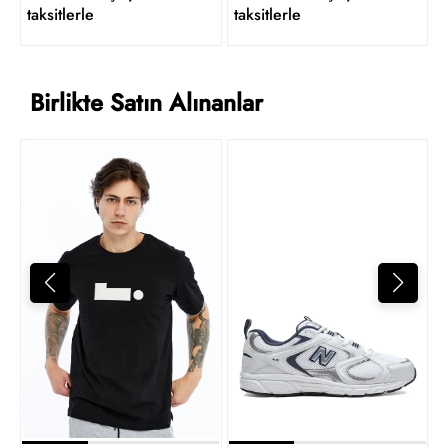
taksitlerle
taksitlerle
Birlikte Satın Alınanlar
4
t