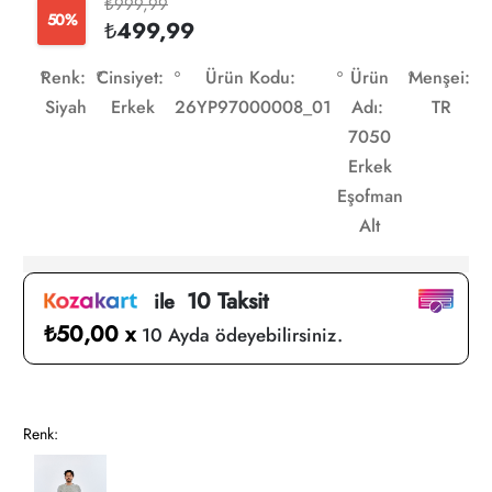
₺999,99
50%
₺499,99
Renk:
Cinsiyet:
Ürün Kodu:
Ürün
Menşei:
Siyah
Erkek
26YP97000008_01
Adı:
TR
7050
Erkek
Eşofman
Alt
10 Taksit
ile
₺50,00 x
10 Ayda ödeyebilirsiniz.
Renk: