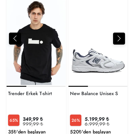
4
t
Trender Erkek T-shirt
New Balance Unisex Sneaker
349,99 ₺
5.199,99 ₺
65%
26%
999,99 ₺
6.999,99 ₺
35₺'den başlayan
520₺'den başlayan