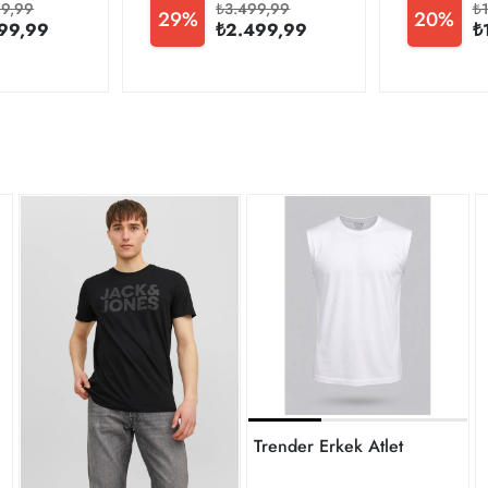
99,99
₺3.499,99
₺
29%
20%
99,99
₺2.499,99
₺
Trender Erkek Atlet