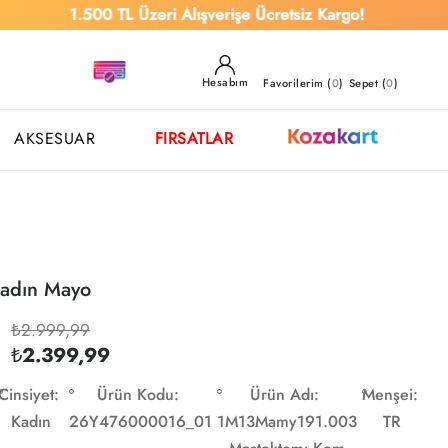
1.500 TL Üzeri Alışverişe Ücretsiz Kargo!
Hesabım
Favorilerim (
0
)
Sepet (
0
)
AKSESUAR
FIRSATLAR
adın Mayo
₺2.999,99
₺2.399,99
Cinsiyet:
Ürün Kodu:
Ürün Adı:
Menşei:
Kadın
26Y476000016_01
1M13Mamy191.003
TR