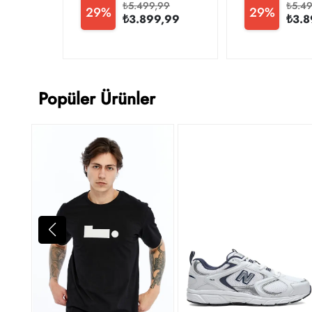
₺5.499,99
₺5.4
29%
29%
₺3.899,99
₺3.8
Popüler Ürünler