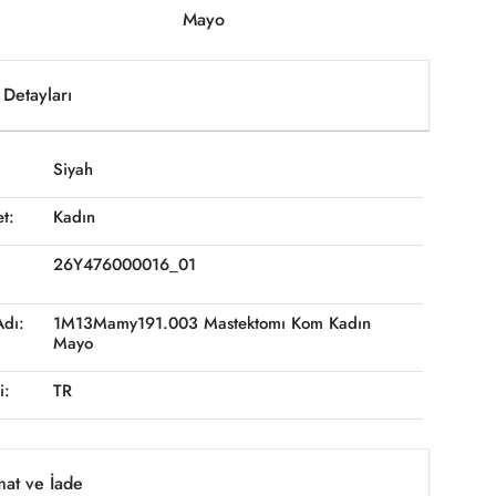
Mayo
Detayları
Siyah
et:
Kadın
26Y476000016_01
Adı:
1M13Mamy191.003 Mastektomı Kom Kadın
Mayo
i:
TR
mat ve İade