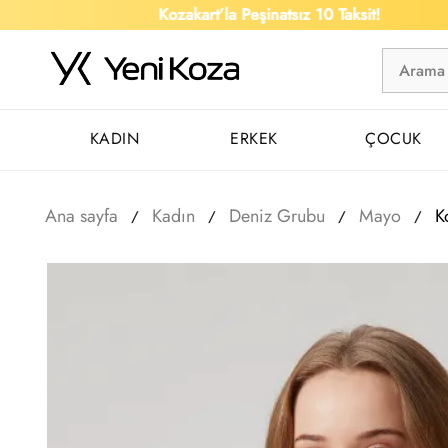
Kozakart’la Peşinatsız 10 Taksit!
KADIN
ERKEK
ÇOCUK
Ana sayfa
Kadın
Deniz Grubu
Mayo
K