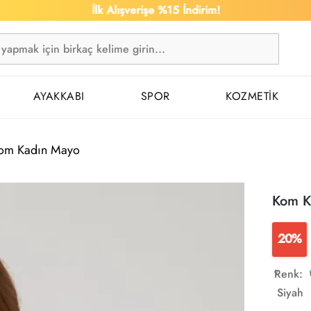
İlk Alışverişe %15 İndirim!
AYAKKABI
SPOR
KOZMETİK
om Kadın Mayo
Kom K
20%
Renk:
Siyah