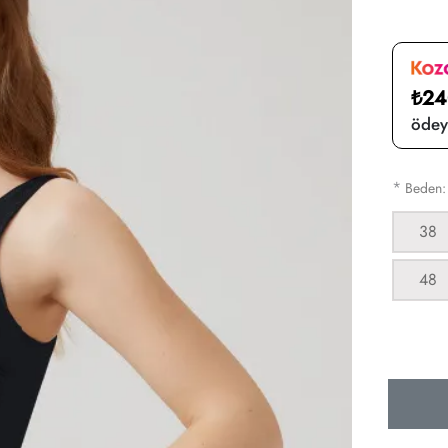
₺24
ödeye
*
Beden
38
48