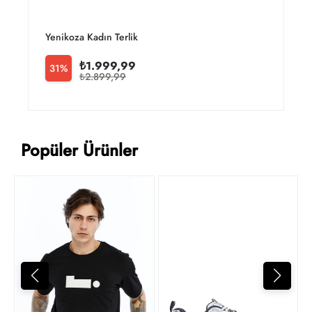
Yenikoza Kadın Terlik
Y
₺1.999,99
31%
₺2.899,99
Popüler Ürünler
T
2