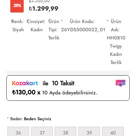
₺1.799,99
28%
₺1.299,99
Renk:
Cinsiyet:
Ürün
Ürün Kodu:
Ürün
Siyah
Kadın
Tipi:
26YDS5000022_01
Adı:
Terlik
HH0810
Twigy
Kadın
Terlik
10 Taksit
ile
₺130,00 x
10 Ayda ödeyebilirsiniz.
*
Beden:
Beden Seçiniz
36
37
38
39
40