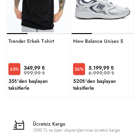
t
Trender Erkek T-shirt
New Balance Unisex Sneaker
349,99 ₺
5.199,99 ₺
65%
26%
999,99 ₺
6.999,99 ₺
35₺'den başlayan
520₺'den başlayan
taksitlerle
taksitlerle
Ücretsiz Kargo
1500 TL ve üzeri alışverişlerinize ücretsiz kargo.