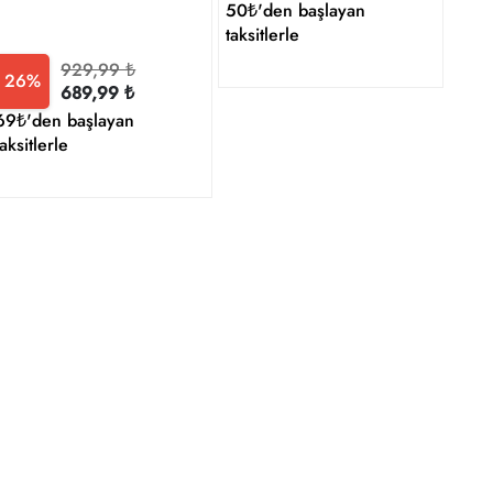
50₺'den başlayan
taksitlerle
929,99 ₺
26%
689,99 ₺
69₺'den başlayan
taksitlerle