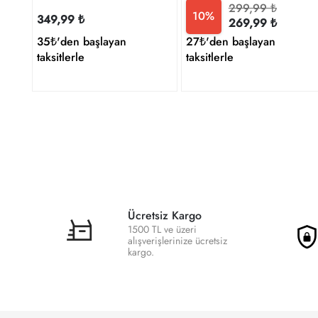
299,99 ₺
10%
349,99 ₺
269,99 ₺
35₺'den başlayan
27₺'den başlayan
taksitlerle
taksitlerle
Ücretsiz Kargo
1500 TL ve üzeri
alışverişlerinize ücretsiz
kargo.