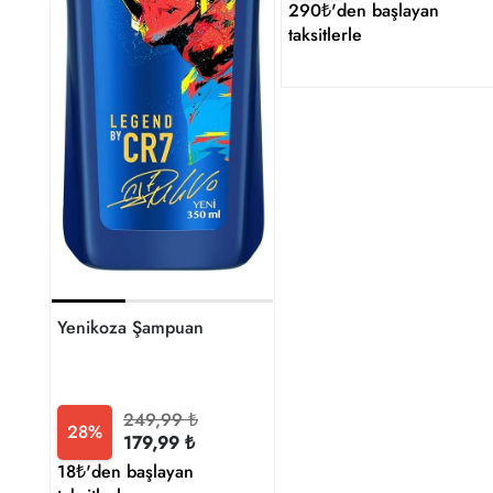
290₺'den başlayan
taksitlerle
Yenikoza Şampuan
249,99 ₺
28%
179,99 ₺
18₺'den başlayan