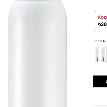
₺30
Renk:
S