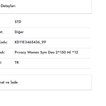
Detayları
STD
et:
Diğer
Kodu:
KD11E3465436_99
Adı:
Prıvacy Women Sym Deo 2*150 Ml *12
i:
TR
mat ve İade