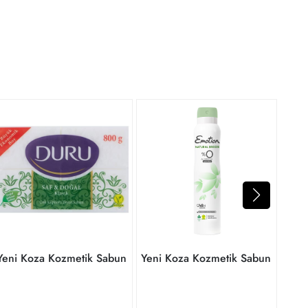
349
35₺'
taksi
Yeni Koza Kozmetik Sabun
Yeni Koza Kozmetik Sabun