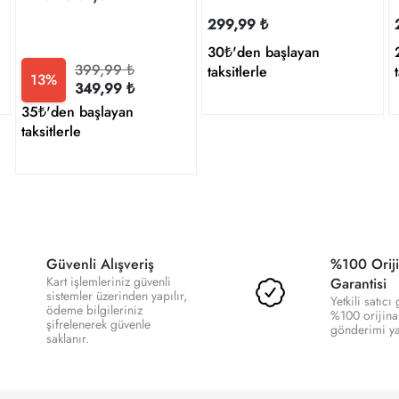
299,99 ₺
30₺'den başlayan
399,99 ₺
taksitlerle
13%
349,99 ₺
35₺'den başlayan
taksitlerle
Güvenli Alışveriş
%100 Oriji
Kart işlemleriniz güvenli
Garantisi
sistemler üzerinden yapılır,
Yetkili satıcı
ödeme bilgileriniz
%100 orijina
şifrelenerek güvenle
gönderimi yap
saklanır.