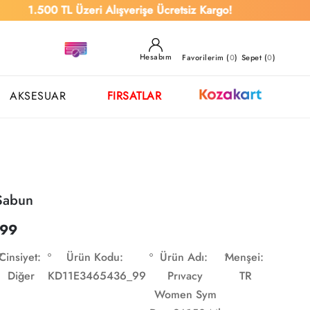
1.500 TL Üzeri Alışverişe Ücretsiz Kargo!
Hesabım
Favorilerim (
0
)
Sepet (
0
)
AKSESUAR
FIRSATLAR
Sabun
,99
Cinsiyet:
Ürün Kodu:
Ürün Adı:
Menşei:
Diğer
KD11E3465436_99
Prıvacy
TR
Women Sym