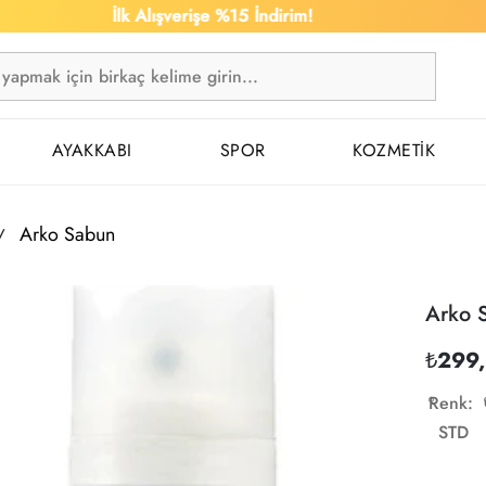
İlk Alışverişe %15 İndirim!
AYAKKABI
SPOR
KOZMETİK
Arko Sabun
Arko 
₺299
Renk:
STD