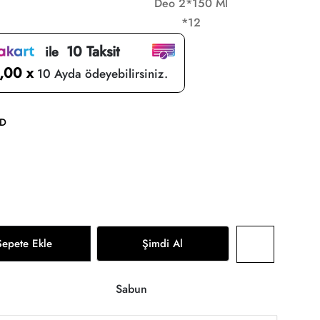
Deo 2*150 Ml
*12
10 Taksit
ile
,00 x
10 Ayda ödeyebilirsiniz.
TD
Sepete Ekle
Şimdi Al
Sabun