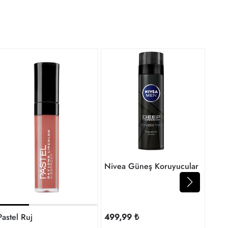
929
93₺'
taksi
 Duş Jeli ve Vücut Yağ
Nivea Güneş Koruyucular
Pastel Ruj
499,99 ₺