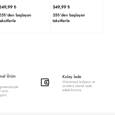
249,99 ₺
349,99 ₺
25₺'den başlayan
35₺'den başlayan
taksitlerle
taksitlerle
nal Ürün
Kolay İade
Ürününüzü kolayca ve
ücretsiz olarak iade
 güvencesiyle
edebilirsiniz.
l ürün
ılır.