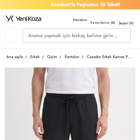
Kozakart’la Peşinatsız 10 Taksit!
Favorilerim (
)
0
Sepet (
0
)
Ana sayfa
Erkek
Giyim
Pantolon
Cazador Erkek Kanvas Pantolon 04300