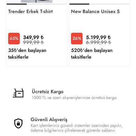
Trender Erkek T-shirt
New Balance Unisex Sneaker
349,99 ₺
5.199,99 ₺
65%
26%
999,99 ₺
6.999,99 ₺
35₺'den başlayan
520₺'den başlayan
taksitlerle
taksitlerle
Ücretsiz Kargo
1500 TL ve üzeri alışverişlerinize ücretsiz kargo.
Güvenli Alışveriş
Kart işlemleriniz güvenli sistemler üzerinden yapılır,
ödeme bilgileriniz şifrelenerek güvenle saklanır.