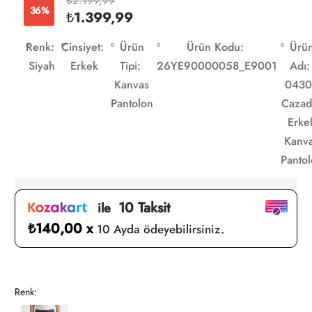
₺2.199,99
36%
₺1.399,99
Renk:
Cinsiyet:
Ürün
Ürün Kodu:
Ürü
Siyah
Erkek
Tipi:
26YE90000058_E9001
Adı:
Kanvas
0430
Pantolon
Cazad
Erke
Kanv
Panto
10 Taksit
ile
₺140,00 x
10 Ayda ödeyebilirsiniz.
Renk: