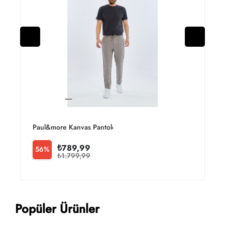
Paul&more Kanvas Pantolon Diamond Erkek
P
₺789,99
56%
₺1.799,99
Popüler Ürünler