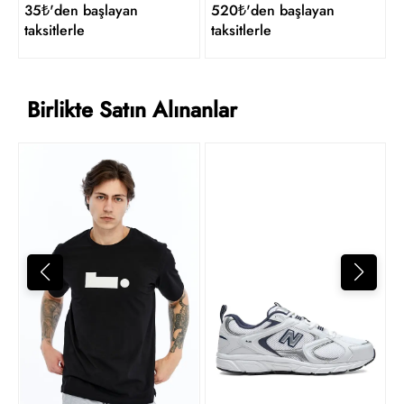
35₺'den başlayan
520₺'den başlayan
taksitlerle
taksitlerle
Birlikte Satın Alınanlar
4
t