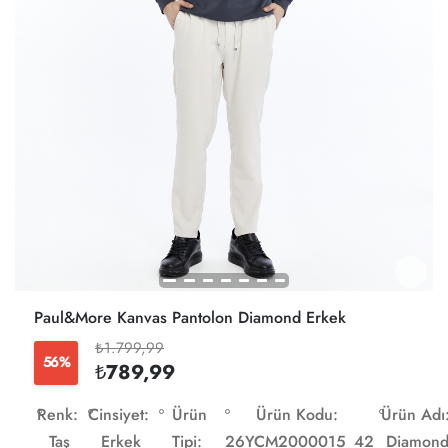
Paul&More Kanvas Pantolon Diamond Erkek
₺1.799,99
56%
₺789,99
Renk:
Cinsiyet:
Ürün
Ürün Kodu:
Ürün Adı
Taş
Erkek
Tipi:
26YCM2000015_42
Diamon