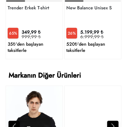
Trender Erkek T-shirt
New Balance Unisex Sneaker
349,99 ₺
5.199,99 ₺
65%
26%
999,99 ₺
6.999,99 ₺
35₺'den başlayan
520₺'den başlayan
taksitlerle
taksitlerle
Markanın Diğer Ürünleri
T