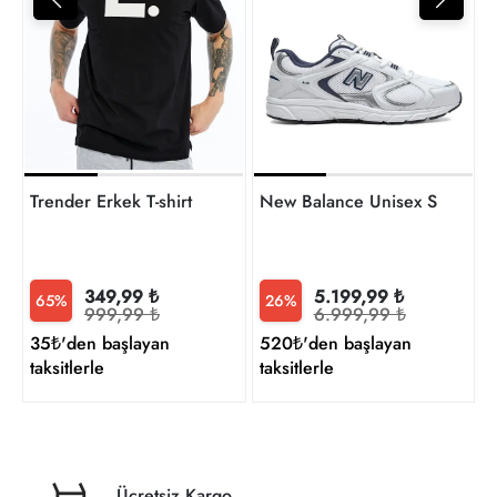
2
t
Trender Erkek T-shirt
New Balance Unisex Sneaker
349,99 ₺
5.199,99 ₺
65%
26%
999,99 ₺
6.999,99 ₺
35₺'den başlayan
520₺'den başlayan
taksitlerle
taksitlerle
Ücretsiz Kargo