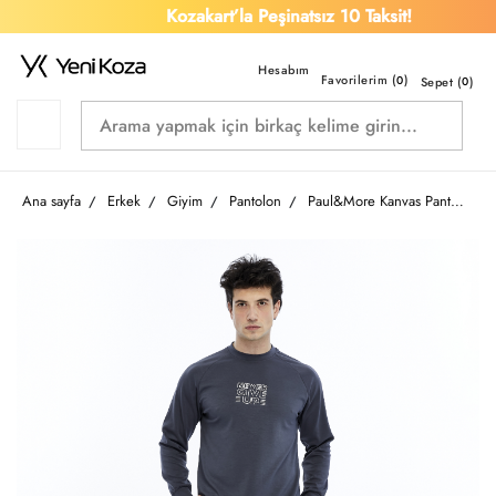
Kozakart’la Peşinatsız 10 Taksit!
Favorilerim (
)
0
Sepet (
0
)
Ana sayfa
Erkek
Giyim
Pantolon
Paul&More Kanvas Pantolon Diamond Erkek