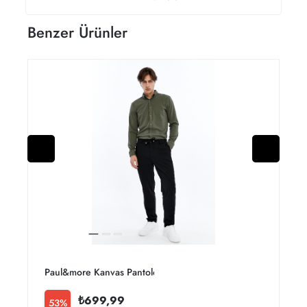
Benzer Ürünler
Paul&more Kanvas Pantolon 83 Erkek
P
₺699,99
53%