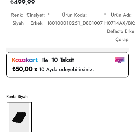
₺499,99
Renk:
Cinsiyet:
Ürün Kodu:
Ürün Adı:
Siyah
Erkek
I80100010251_D801007
H0714AX/BK
Defacto Erke
Çorap
10 Taksit
ile
₺50,00 x
10 Ayda ödeyebilirsiniz.
Renk:
Siyah