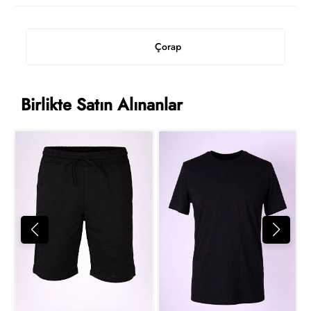
Çorap
Birlikte Satın Alınanlar
1
t