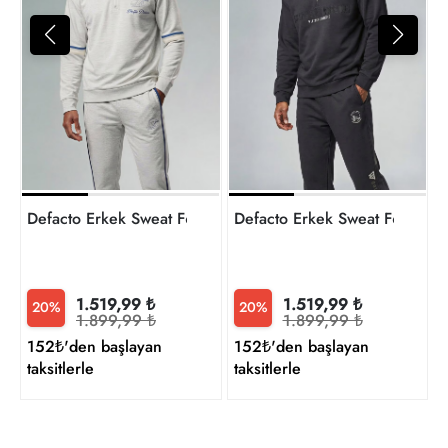
7
t
Defacto Erkek Sweat F6972AX/GR421
Defacto Erkek Sweat F6974A
1.519,99 ₺
1.519,99 ₺
20%
20%
1.899,99 ₺
1.899,99 ₺
152₺'den başlayan
152₺'den başlayan
taksitlerle
taksitlerle