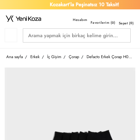
Kozakart’la Peşinatsız 10 Taksit!
Favorilerim (
)
0
Sepet (
0
)
Ana sayfa
Erkek
İç Giyim
Çorap
Defacto Erkek Çorap H0714AX/BK23