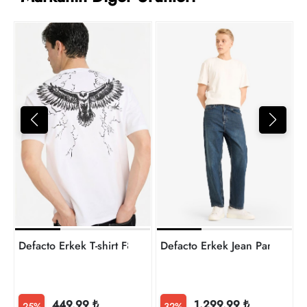
t
Defacto Erkek T-shirt F8170AX/WT34
Defacto Erkek Jean Pantolo
449,99 ₺
1.299,99 ₺
25%
32%