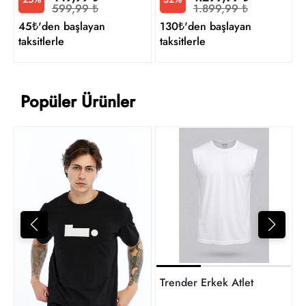
599,99 ₺
1.899,99 ₺
45₺'den başlayan
130₺'den başlayan
taksitlerle
taksitlerle
Popüler Ürünler
4
t
Trender Erkek Atlet