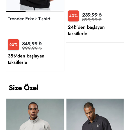
239,99 ₺
40%
Trender Erkek T-shirt
399,99 ₺
24₺'den başlayan
taksitlerle
349,99 ₺
65%
999,99 ₺
35₺'den başlayan
taksitlerle
Size Özel