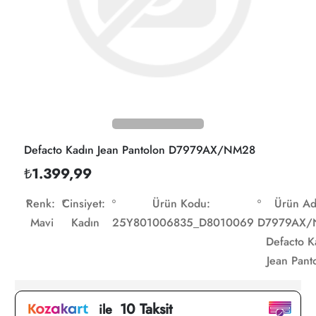
Defacto Kadın Jean Pantolon D7979AX/NM28
₺1.399,99
Renk:
Cinsiyet:
Ürün Kodu:
Ürün Ad
Mavi
Kadın
25Y801006835_D8010069
D7979AX/
Defacto K
Jean Pant
10 Taksit
ile