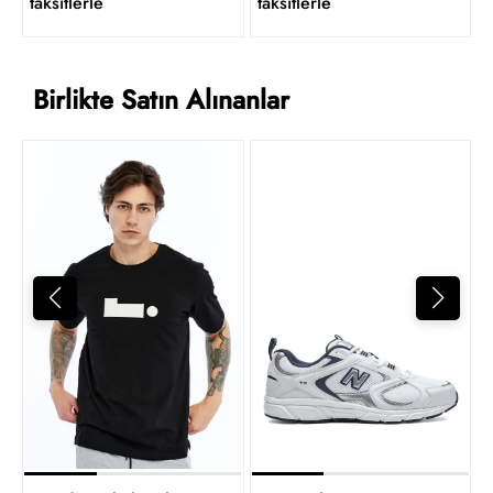
taksitlerle
taksitlerle
Birlikte Satın Alınanlar
4
t