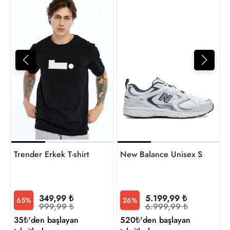
4
t
Trender Erkek T-shirt
New Balance Unisex Sneaker
349,99 ₺
5.199,99 ₺
65%
26%
999,99 ₺
6.999,99 ₺
35₺'den başlayan
520₺'den başlayan