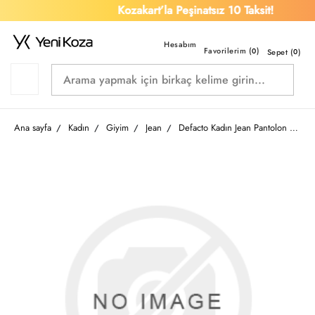
Kozakart’la Peşinatsız 10 Taksit!
Favorilerim (
)
0
Sepet (
0
)
Ana sayfa
Kadın
Giyim
Jean
Defacto Kadın Jean Pantolon D7979AX/NM28