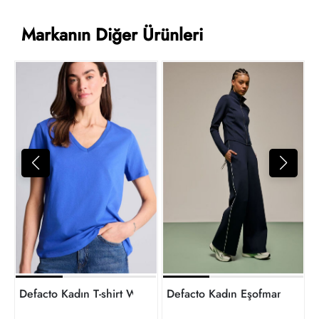
Markanın Diğer Ürünleri
8
t
Defacto Kadın T-shirt W9578AZ/BE46
Defacto Kadın Eşofman Alt