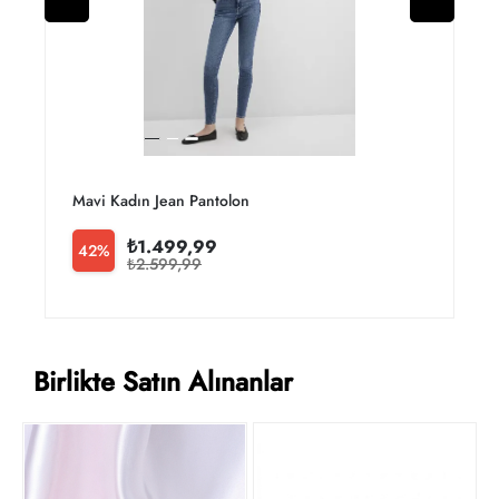
Mavi Kadın Jean Pantolon M100980-82194
₺1.499,99
42%
₺2.599,99
Birlikte Satın Alınanlar
Y