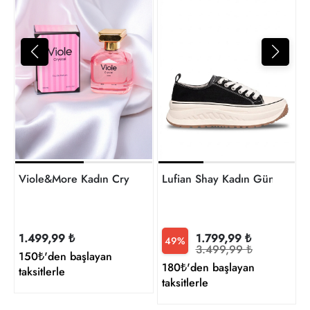
6
t
Viole&More Kadın Crystal 100 Ml Edc
Lufian Shay Kadın Günlük A
1.499,99 ₺
1.799,99 ₺
49%
3.499,99 ₺
150₺'den başlayan
180₺'den başlayan
taksitlerle
taksitlerle