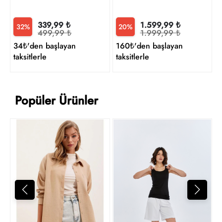
339,99 ₺
1.599,99 ₺
32%
20%
499,99 ₺
1.999,99 ₺
34₺'den başlayan
160₺'den başlayan
taksitlerle
taksitlerle
Popüler Ürünler
F
5
t