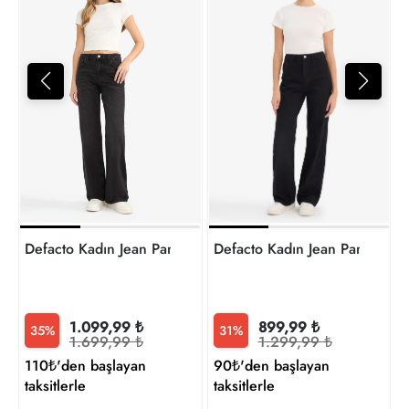
1
t
Defacto Kadın Jean Pantolon F2952AX/NM40
Defacto Kadın Jean Pantolo
1.099,99 ₺
899,99 ₺
35%
31%
1.699,99 ₺
1.299,99 ₺
110₺'den başlayan
90₺'den başlayan
taksitlerle
taksitlerle