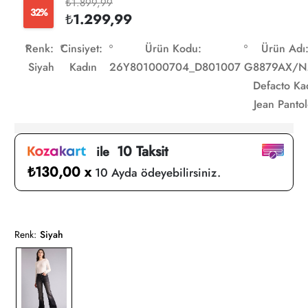
₺1.899,99
32%
₺1.299,99
Renk:
Cinsiyet:
Ürün Kodu:
Ürün Adı
Siyah
Kadın
26Y801000704_D801007
G8879AX/
Defacto Ka
Jean Panto
10 Taksit
ile
₺130,00 x
10 Ayda ödeyebilirsiniz.
Renk:
Siyah