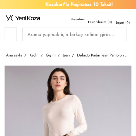
Kozakart’la Peşinatsız 10 Taksit!
Favorilerim (
)
0
Sepet (
0
)
Ana sayfa
Kadın
Giyim
Jean
Defacto Kadın Jean Pantolon G8879AX/NM40