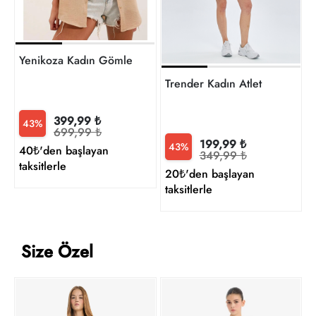
Yenikoza Kadın Gömlek
Trender Kadın Atlet
399,99 ₺
43%
699,99 ₺
199,99 ₺
43%
40₺'den başlayan
349,99 ₺
taksitlerle
20₺'den başlayan
taksitlerle
Size Özel