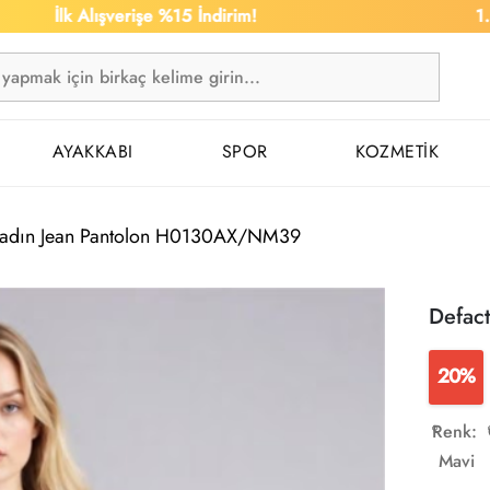
lk Alışverişe %15 İndirim!
1.500 TL Ü
AYAKKABI
SPOR
KOZMETİK
Kadın Jean Pantolon H0130AX/NM39
Defac
20%
Renk:
Mavi