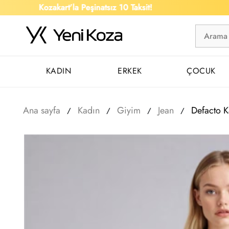
Kozakart’la Peşinatsız 10 Taksit!
İ
KADIN
ERKEK
ÇOCUK
Ana sayfa
Kadın
Giyim
Jean
Defacto 