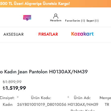
zeri Alışverişe Ücretsiz Kargo!
Şim
Hesabım
Favorilerim (
0
)
Sepet (
0
)
AKSESUAR
FIRSATLAR
to Kadın Jean Pantolon H0130AX/NM39
₺1.899,99
₺1.519,99
Cinsiyet:
Ürün Kodu:
Ürün Adı:
Menşe
Kadın
26Y801001019_D8010056
H0130AX/NM39
TR