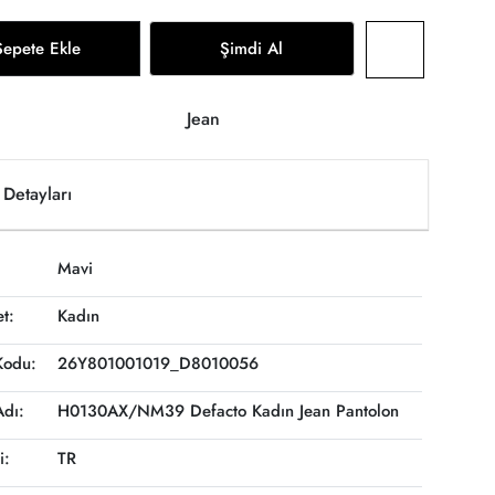
Sepete Ekle
Şimdi Al
Jean
Detayları
Mavi
et:
Kadın
Kodu:
26Y801001019_D8010056
Adı:
H0130AX/NM39 Defacto Kadın Jean Pantolon
i:
TR