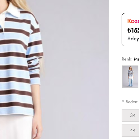
₺15
ödeye
Renk:
Ma
*
Beden
34
44