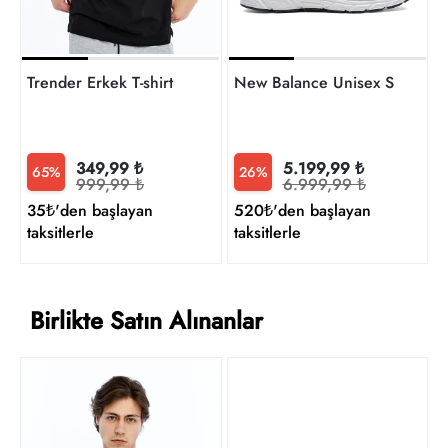
Trender Erkek T-shirt
New Balance Unisex Sneaker
349,99 ₺
5.199,99 ₺
65%
26%
999,99 ₺
6.999,99 ₺
35₺'den başlayan
520₺'den başlayan
taksitlerle
taksitlerle
Birlikte Satın Alınanlar