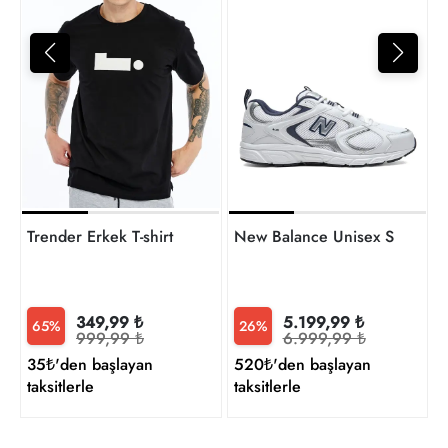
4
t
Trender Erkek T-shirt
New Balance Unisex Sneaker
349,99 ₺
5.199,99 ₺
65%
26%
999,99 ₺
6.999,99 ₺
35₺'den başlayan
520₺'den başlayan
taksitlerle
taksitlerle