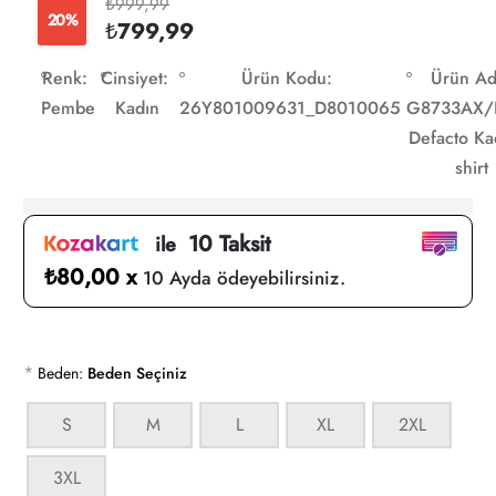
₺999,99
20%
₺799,99
Renk:
Cinsiyet:
Ürün Kodu:
Ürün Ad
Pembe
Kadın
26Y801009631_D8010065
G8733AX/
Defacto Kad
shirt
10 Taksit
ile
₺80,00 x
10 Ayda ödeyebilirsiniz.
*
Beden:
Beden Seçiniz
S
M
L
XL
2XL
3XL