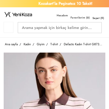
Kozakart’la Peşinatsız 10 Taksit!
Favorilerim (
)
0
Sepet (
0
)
Ana sayfa
Kadın
Giyim
T-shirt
Defacto Kadın T-shirt G8733AX/PN38