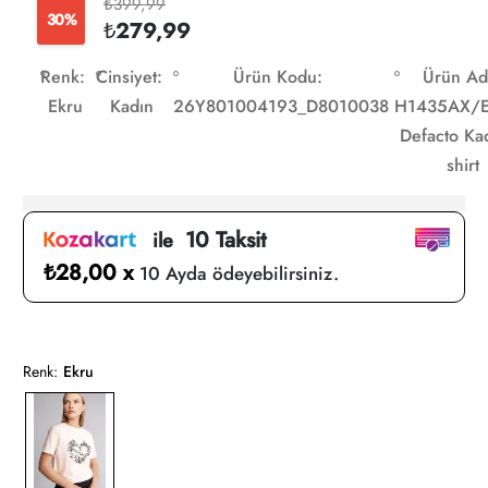
₺399,99
30%
₺279,99
Renk:
Cinsiyet:
Ürün Kodu:
Ürün Ad
Ekru
Kadın
26Y801004193_D8010038
H1435AX/
Defacto Kad
shirt
10 Taksit
ile
₺28,00 x
10 Ayda ödeyebilirsiniz.
Renk:
Ekru