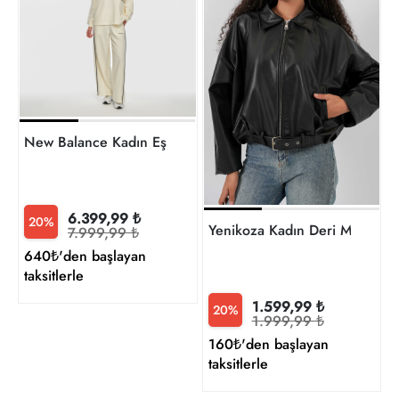
New Balance Kadın Eşofman Alt
6.399,99 ₺
20%
Yenikoza Kadın Deri Mont ve 
7.999,99 ₺
640₺'den başlayan
taksitlerle
1.599,99 ₺
20%
1.999,99 ₺
160₺'den başlayan
taksitlerle