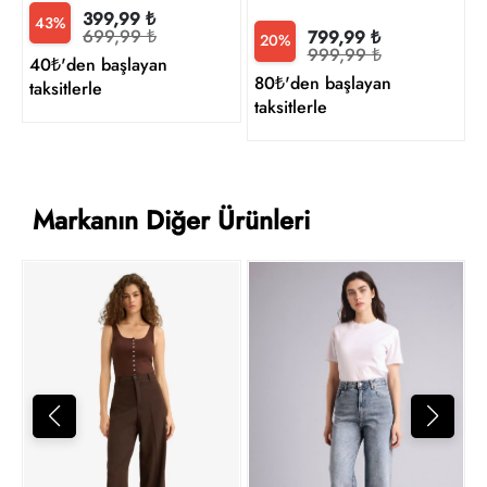
399,99 ₺
43%
699,99 ₺
799,99 ₺
20%
999,99 ₺
1
40₺'den başlayan
80₺'den başlayan
1
taksitlerle
taksitlerle
t
Markanın Diğer Ürünleri
7
t