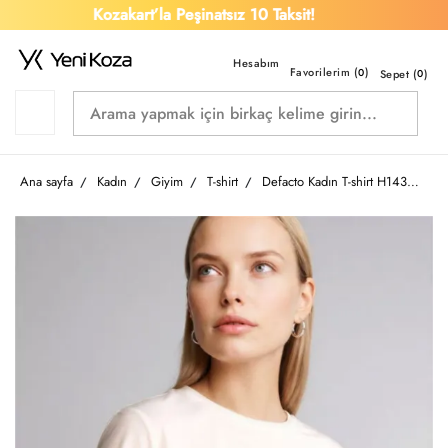
Kozakart’la Peşinatsız 10 Taksit!
Favorilerim (
)
0
Sepet (
0
)
Ana sayfa
Kadın
Giyim
T-shirt
Defacto Kadın T-shirt H1435AX/ER105