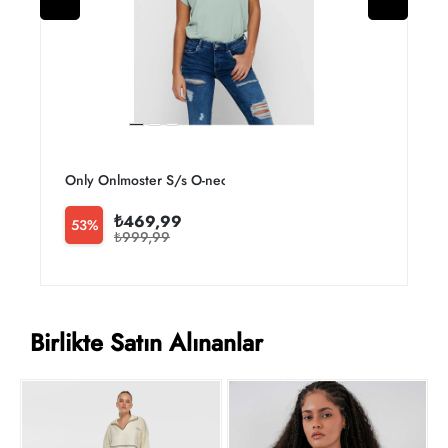
Only Onlmoster S/s O-neck Top Noos Jrs Kadın T-shirt 1510
O
₺469,99
53%
₺999,99
Birlikte Satın Alınanlar