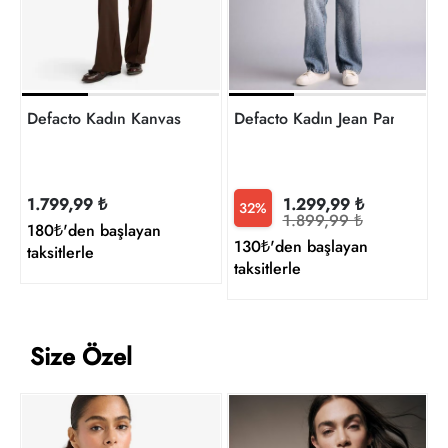
Defacto Kadın Kanvas Pantolon F6214AX/BN207
Defacto Kadın Jean Pantolo
1.799,99 ₺
1.299,99 ₺
32%
1.899,99 ₺
180₺'den başlayan
130₺'den başlayan
taksitlerle
taksitlerle
Size Özel