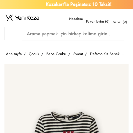
Kozakart’la Peşinatsız 10 Taksit!
Favorilerim (
)
0
Sepet (
0
)
Ana sayfa
Çocuk
Bebe Grubu
Sweat
Defacto Kız Bebek Sweat G8112A5/BK81