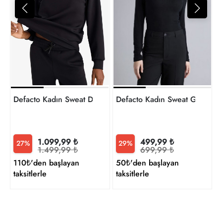
6
t
Defacto Kadın Sweat D7126AX/BK81
Defacto Kadın Sweat G8729
1.099,99 ₺
499,99 ₺
27%
29%
1.499,99 ₺
699,99 ₺
110₺'den başlayan
50₺'den başlayan
taksitlerle
taksitlerle