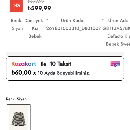
₺699,99
14%
₺599,99
Renk:
Cinsiyet:
Ürün Kodu:
Ürün Adı:
Siyah
Kız
26Y801002310_D801007
G8112A5/B
Bebek
Defacto Kı
Bebek Swea
10 Taksit
ile
₺60,00 x
10 Ayda ödeyebilirsiniz.
Renk:
Siyah