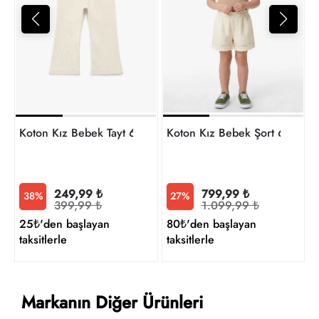
7
t
Koton Kız Bebek Tayt 6SMG40042AK
Koton Kız Bebek Şort 6Smg
249,99 ₺
799,99 ₺
38%
27%
399,99 ₺
1.099,99 ₺
25₺'den başlayan
80₺'den başlayan
taksitlerle
taksitlerle
Markanın Diğer Ürünleri