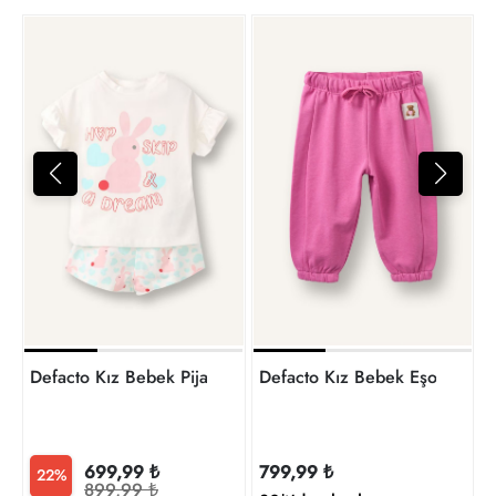
5
t
Defacto Kız Bebek Pijama Takım H9307A5/ER233
Defacto Kız Bebek Eşof
699,99 ₺
799,99 ₺
22%
899,99 ₺