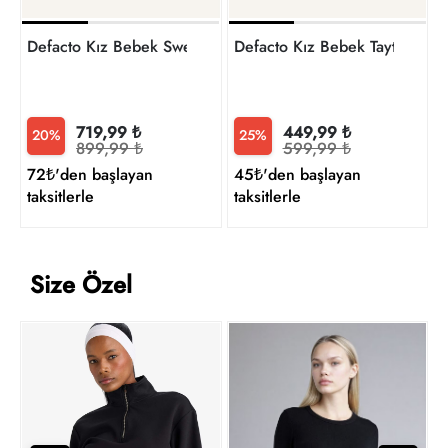
Defacto Kız Bebek Sweat G8109A5/BK81
Defacto Kız Bebek Tayt G89
719,99 ₺
449,99 ₺
20%
25%
899,99 ₺
599,99 ₺
72₺'den başlayan
45₺'den başlayan
taksitlerle
taksitlerle
Size Özel