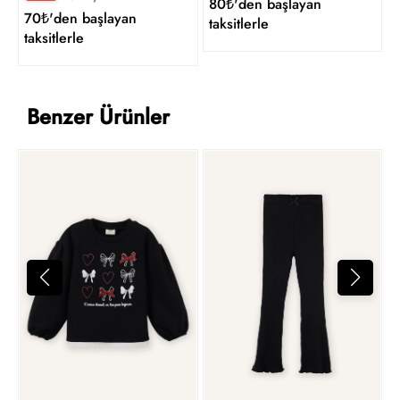
80₺'den başlayan
70₺'den başlayan
taksitlerle
taksitlerle
Benzer Ürünler
4
t