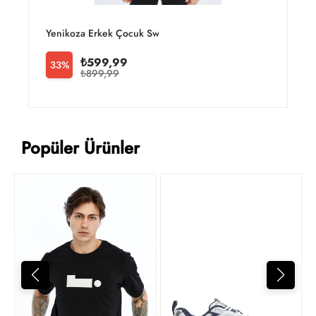
Yenikoza Erkek Çocuk Sweat Takım
Y
₺599,99
33%
₺899,99
Popüler Ürünler
T
2
t