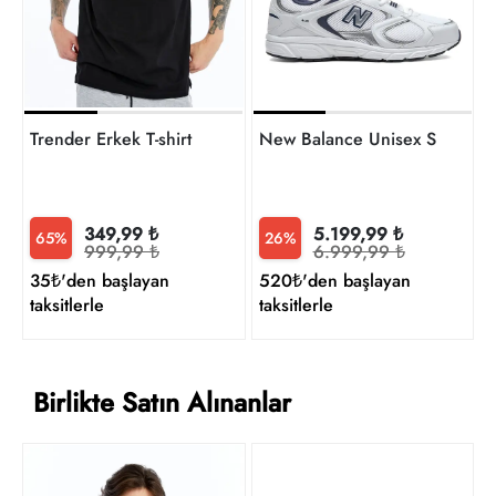
Trender Erkek T-shirt
New Balance Unisex Sneaker
349,99 ₺
5.199,99 ₺
65%
26%
999,99 ₺
6.999,99 ₺
35₺'den başlayan
520₺'den başlayan
taksitlerle
taksitlerle
Birlikte Satın Alınanlar
T