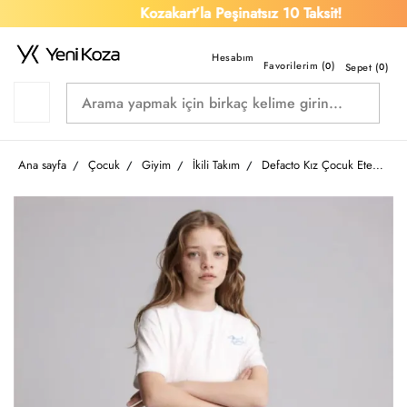
Kozakart’la Peşinatsız 10 Taksit!
Favorilerim (
)
0
Sepet (
0
)
Ana sayfa
Çocuk
Giyim
İkili Takım
Defacto Kız Çocuk Etek Takım H2759A8/ER105