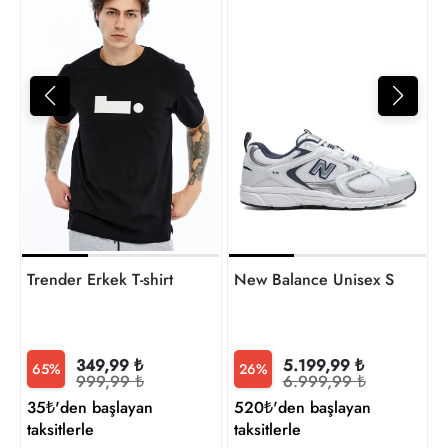
2
t
Trender Erkek T-shirt
New Balance Unisex Sneaker
349,99 ₺
5.199,99 ₺
65%
26%
999,99 ₺
6.999,99 ₺
35₺'den başlayan
520₺'den başlayan
taksitlerle
taksitlerle