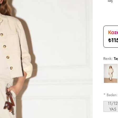
Taş
₺11
Renk:
Ta
*
Beden
11/12
YAS