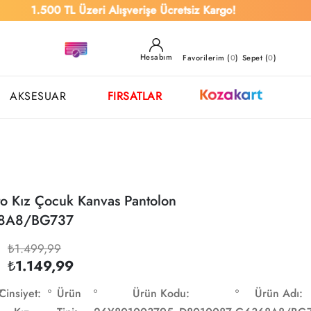
00 TL Üzeri Alışverişe Ücretsiz Kargo!
Hesabım
Favorilerim (
0
)
Sepet (
0
)
AKSESUAR
FIRSATLAR
to Kız Çocuk Kanvas Pantolon
8A8/BG737
₺1.499,99
₺1.149,99
Cinsiyet:
Ürün
Ürün Kodu:
Ürün Adı: