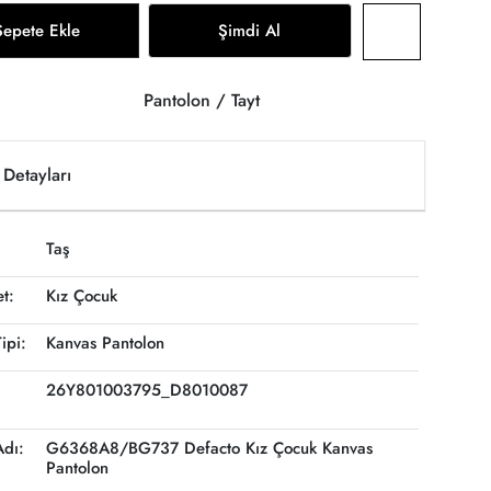
Sepete Ekle
Şimdi Al
Pantolon / Tayt
Detayları
Taş
et:
Kız Çocuk
ipi:
Kanvas Pantolon
26Y801003795_D8010087
Adı:
G6368A8/BG737 Defacto Kız Çocuk Kanvas
Pantolon