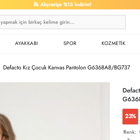
İlk Alışverişe %15 İndirim!
1.5
AYAKKABI
SPOR
KOZMETİK
Defacto Kız Çocuk Kanvas Pantolon G6368A8/BG737
Defac
G636
23%
Renk: