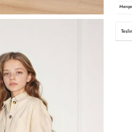
Menşe
Tesli