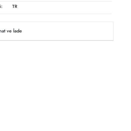
i:
TR
mat ve İade