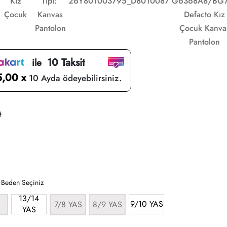
Kız
Tipi:
26Y801003795_D8010087
G6368A8/BG
Çocuk
Kanvas
Defacto Kız
Pantolon
Çocuk Kanva
Pantolon
10 Taksit
ile
5,00 x
10 Ayda ödeyebilirsiniz.
ş
:
Beden Seçiniz
13/14
9/10 YAS
7/8 YAS
8/9 YAS
YAS