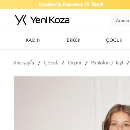
Kozakart’la Peşinatsız 10 Taksit!
KADIN
ERKEK
ÇOCUK
Ana sayfa
Çocuk
Giyim
Pantolon / Tayt