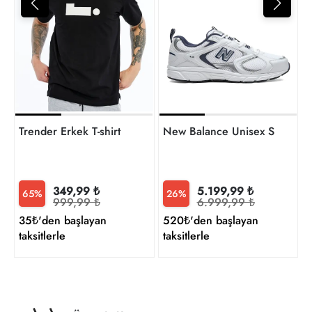
2
t
Trender Erkek T-shirt
New Balance Unisex Sneaker
349,99 ₺
5.199,99 ₺
65%
26%
999,99 ₺
6.999,99 ₺
35₺'den başlayan
520₺'den başlayan
taksitlerle
taksitlerle