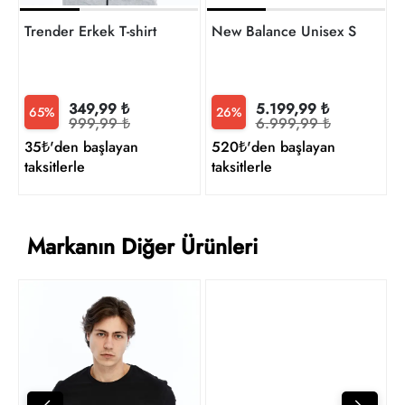
Trender Erkek T-shirt
New Balance Unisex Sneaker
349,99 ₺
5.199,99 ₺
65%
26%
999,99 ₺
6.999,99 ₺
35₺'den başlayan
520₺'den başlayan
taksitlerle
taksitlerle
Markanın Diğer Ürünleri
T