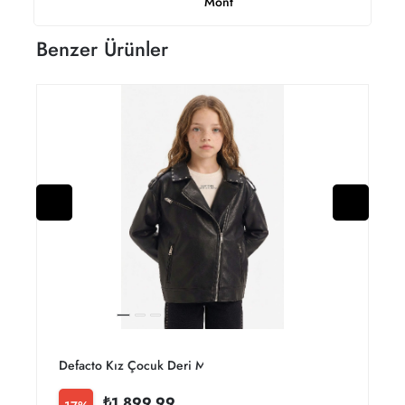
Mont
Benzer Ürünler
Defacto Kız Çocuk Deri Mont F8918a8/bk27
₺1.899,99