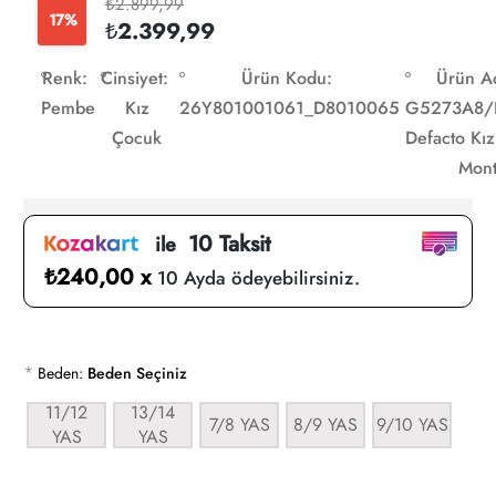
₺2.899,99
17%
₺2.399,99
Renk:
Cinsiyet:
Ürün Kodu:
Ürün Ad
Pembe
Kız
26Y801001061_D8010065
G5273A8/
Çocuk
Defacto Kı
Mon
10 Taksit
ile
₺240,00 x
10 Ayda ödeyebilirsiniz.
*
Beden:
Beden Seçiniz
11/12
13/14
7/8 YAS
8/9 YAS
9/10 YAS
YAS
YAS