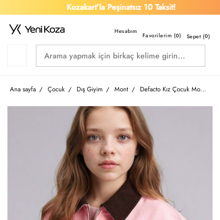
Kozakart’la Peşinatsız 10 Taksit!
Favorilerim (
)
0
Sepet (
0
)
Ana sayfa
Çocuk
Dış Giyim
Mont
Defacto Kız Çocuk Mont G5273A8/PN396